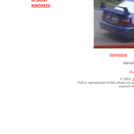
КОНТАКТИ
предишна
Attent
<< 
© 2002,
a
Full or reproduction of this photos by a
express wr