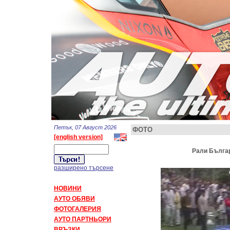
Петък, 07 Август 2026
ФОТО
[english version]
Рали Българ
разширено търсене
НОВИНИ
АУТО ОБЯВИ
ФОТОГАЛЕРИЯ
АУТО ПАРТНЬОРИ
ВРЪЗКИ