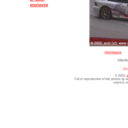
КОНТАКТИ
предишна
Attent
<< 
© 2002,
a
Full or reproduction of this photos by a
express wr