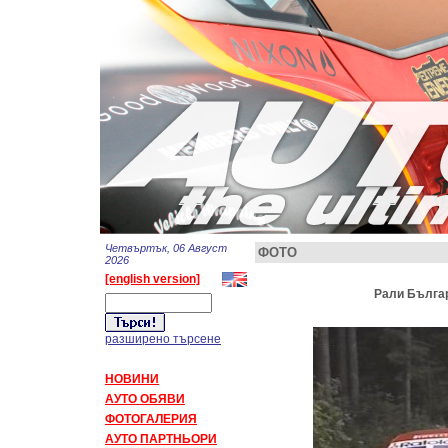
Четвъртък, 06 Август
ФОТО
2026
[english version]
Рали Българ
разширено търсене
НОВИНИ
АУТО ОБЯВИ
ФОТОГАЛЕРИЯ
АУТО ПАРТНЬОРИ