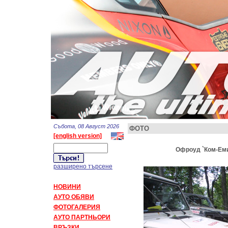
Събота, 08 Август 2026
ФОТО
[english version]
Офроуд `Ком-Емин
разширено търсене
НОВИНИ
АУТО ОБЯВИ
ФОТОГАЛЕРИЯ
АУТО ПАРТНЬОРИ
ВРЪЗКИ