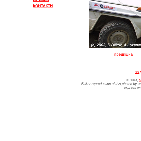
КОНТАКТИ
предишна
<< 
© 2003,
a
Full or reproduction of this photos by a
express wr