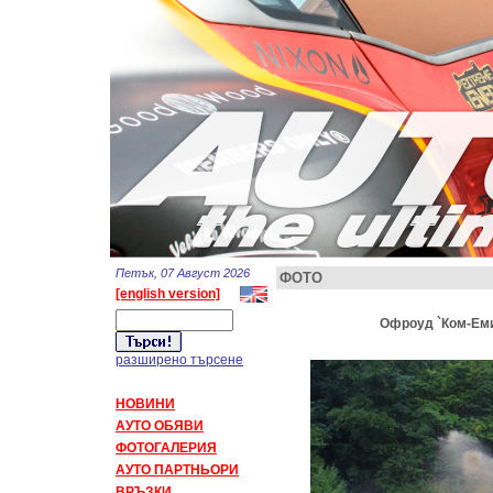
Петък, 07 Август 2026
ФОТО
[english version]
Офроуд `Ком-Емин
разширено търсене
НОВИНИ
АУТО ОБЯВИ
ФОТОГАЛЕРИЯ
АУТО ПАРТНЬОРИ
ВРЪЗКИ