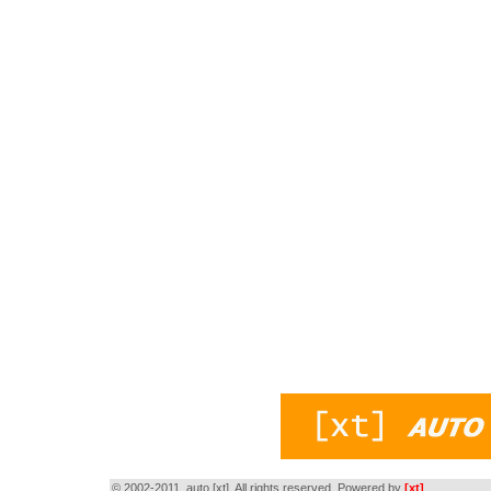
© 2002-2011, auto [xt]. All rights reserved. Powered by
[xt]
.