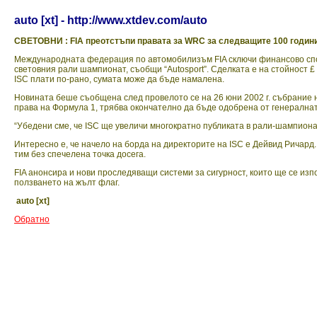
auto [xt] - http://www.xtdev.com/auto
СВЕТОВНИ : FIA преотстъпи правата за WRC за следващите 100 годин
Международната федерация по автомобилизъм FIA сключи финансово спор
световния рали шампионат, съобщи “Autosport”. Сделката е на стойност £
ISC плати по-рано, сумата може да бъде намалена.
Новината беше съобщена след провелото се на 26 юни 2002 г. събрание 
права на Формула 1, трябва окончателно да бъде одобрена от генералнат
“Убедени сме, че ISC ще увеличи многократно публиката в рали-шампиона
Интересно е, че начело на борда на директорите на ISC e Дейвид Ричард
тим без спечелена точка досега.
FIA анонсира и нови проследяващи системи за сигурност, които ще се из
ползването на жълт флаг.
auto [xt]
Обратно