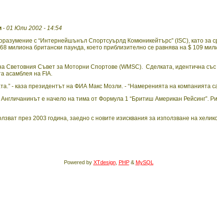
и
-
01 Юли 2002 - 14:54
азумение с “Интернейшънъл Спортсуърлд Комюникейтърс” (ISC), като за сро
 68 милиона британски паунда, което приблизително се равнява на $ 109 мили
на Световния Съвет за Моторни Спортове (WMSC). Сделката, идентична със 
а асамблея на FIA.
та.” - каза президентът на ФИА Макс Мозли. - “Намеренията на компанията с
. Англичанинът е начело на тима от Формула 1 “Бритиш Американ Рейсинг”. Р
ползват през 2003 година, заедно с новите изисквания за използване на хели
Powered by
XTdesign
,
PHP
&
MySQL