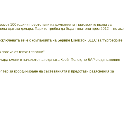
к от 100 години преотстъпи на компанията търговските права за
она щатски долара. Парите трябва да бъдат платени през 2012 г., но ако
сключената вече с компанията на Берние Екелстон SLEC за търговските
а повече от впечатляващи”.
ичард смени в началото на годината Крейг Полок, но БАР е единственият
коптер за координиране на състезанията и представи разяснения за