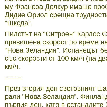
му Франсоа Делкур имаше проб
Дидие Ориол срещна трудности 
“Шкода”.
Пилотът на “Ситроен” Карлос С
превишена скорост по време на
“Нова Зеландия”. Испанецът бе
със скорости от 100 км/ч (на дв
км/ч.
-------
През втория ден световният ш
рали "Нова Зеландия". Финланд
първия ден, като в останалите