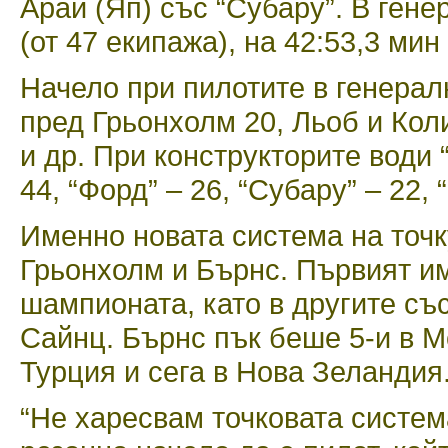
Арай (Яп) със “Субару”. В гене
(от 47 екипажа), на 42:53,3 мин
Начело при пилотите в генерал
пред Грьонхолм 20, Льоб и Кол
и др. При конструкторите води 
44, “Форд” – 26, “Субару” – 22, 
Именно новата система на точ
Грьонхолм и Бърнс. Първият им
шампионата, като в другите съ
Сайнц. Бърнс пък беше 5-и в М
Турция и сега в Нова Зеландия
“Не харесвам точковата систем