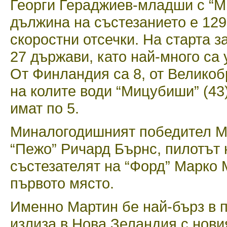
Георги Гераджиев-младши с “М
дължина на състезанието е 1298
скоростни отсечки. На старта з
27 държави, като най-много са 
От Финландия са 8, от Великоб
на колите води “Мицубиши” (43)
имат по 5.
Миналогодишният победител Ма
“Пежо” Ричард Бърнс, пилотът 
състезателят на “Форд” Марко 
първото място.
Именно Мартин бе най-бърз в 
излиза в Нова Зеландия с нов