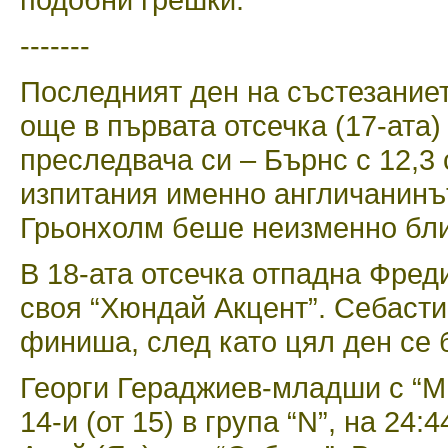
-------
Последният ден на състезаниет
още в първата отсечка (17-ата)
преследвача си – Бърнс с 12,3
изпитания именно англичанинъ
Грьонхолм беше неизменно бли
В 18-ата отсечка отпадна Фреди
своя “Хюндай Акцент”. Себасти
финиша, след като цял ден се 
Георги Гераджиев-младши с “
14-и (от 15) в група “N”, на 24