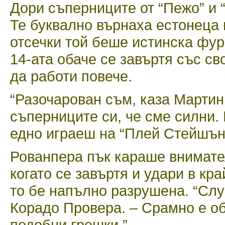
Дори съперниците от “Пежо” и 
Те буквално върнаха естонеца 
отсечки той беше истинска фур
14-ата обаче се завъртя със св
да работи повече.
“Разочарован съм, каза Мартин
съперниците си, че сме силни. 
едно играеш на “Плей Стейшън
Рованпера пък караше внимател
когато се завъртя и удари в кр
то бе напълно разрушена. “Слу
Корадо Провера. – Срамно е об
подобни грешки.”