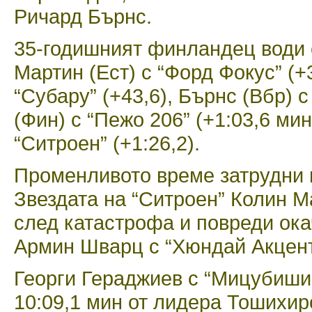
Ричард Бърнс.
35-годишният финландец води с
Мартин (Ест) с “Форд Фокус” (+
“Субару” (+43,6), Бърнс (Вбр) 
(Фин) с “Пежо 206” (+1:03,6 ми
“Ситроен” (+1:26,2).
Променливото време затрудни п
Звездата на “Ситроен” Колин Ма
след катастрофа и повреди ок
Армин Шварц с “Хюндай Акцент”
Георги Гераджиев с “Мицубиши Л
10:09,1 мин от лидера Тошихир