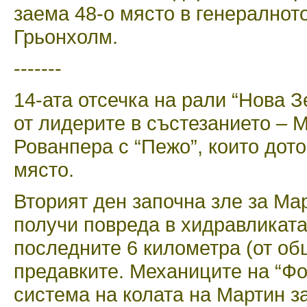
заема 48-о място в генералното
Грьонхолм.
-------
14-ата отсечка на рали “Нова 
от лидерите в състезанието – 
Рованпера с “Пежо”, които дото
място.
Вторият ден започна зле за Мар
получи повреда в хидравликата
последните 6 километра (от об
предавките. Механиците на “Ф
система на колата на Мартин з