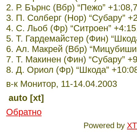
2. Р. Бърнс (Вбр) “Пежо” +1:08,
3. П. Солберг (Нор) “Субару” +2
4. С. Льоб (Фр) “Ситроен” +4:15
5. Т. Гардемайстер (Фин) “Шкод
6. Ал. Макрей (Вбр) “Мицубиши”
7. Т. Макинен (Фин) “Субару” +9
8. Д. Ориол (Фр) “Шкода” +10:0
в-к Монитор, 11-14.04.2003
auto [xt]
Обратно
Powered by
XT