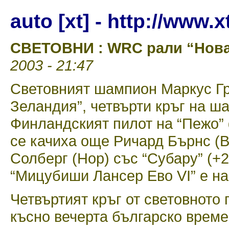
auto [xt] - http://www.
СВЕТОВНИ : WRC рали “Нова
2003 - 21:47
Световният шампион Маркус Гр
Зеландия”, четвърти кръг на ш
Финландският пилот на “Пежо” 
се качиха още Ричард Бърнс (Вб
Солберг (Нор) със “Субару” (+2
“Мицубиши Лансер Ево VI” е на 
Четвъртият кръг от световното
късно вечерта българско време.