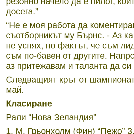
резонно начело да е пилот, ко
досега.”
“Не е моя работа да коментирам
съотборникът му Бърнс. - Аз ка
не успях, но фактът, че съм ли
съм по-бавен от другите. Напро
аз притежавам и таланта да си 
Следващият кръг от шампионата
май.
Класиране
Рали “Нова Зеландия”
1. М. Грьонхолм (Фин) “Пежо” 3.