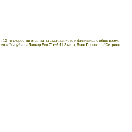
от 13-те скоростни отсечки на състезанието и финишира с общо време
ол) с “Мицубиши Лансер Ево 7” (+6:41,2 мин), Ясен Попов със “Ситроен