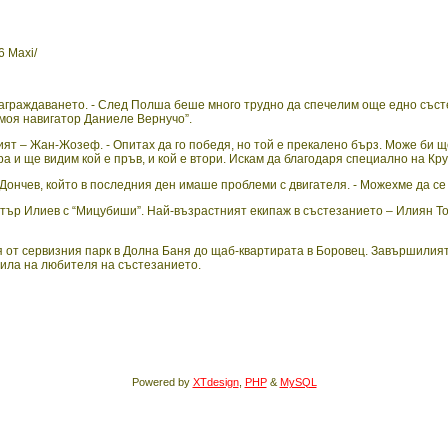
6 Maxi/
аграждаването. - След Полша беше много трудно да спечелим още едно съст
 моя навигатор Даниеле Вернучо”.
т – Жан-Жозеф. - Опитах да го победя, но той е прекалено бърз. Може би ще 
ра и ще видим кой е пръв, и кой е втори. Искам да благодаря специално на Кр
Дончев, който в последния ден имаше проблеми с двигателя. - Можехме да се 
тър Илиев с “Мицубиши”. Най-възрастният екипаж в състезанието – Илиян Топ
от сервизния парк в Долна Баня до щаб-квартирата в Боровец. Завършилият н
ила на любителя на състезанието.
Powered by
XTdesign
,
PHP
&
MySQL