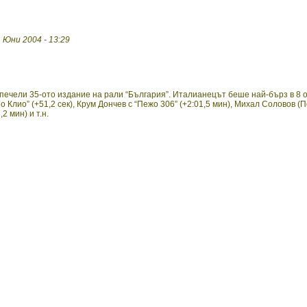
 Юни 2004 - 13:29
печели 35-ото издание на рали “България”. Италианецът беше най-бърз в 8 
Клио” (+51,2 сек), Крум Дончев с “Пежо 306” (+2:01,5 мин), Михал Соловов (П
2 мин) и т.н.