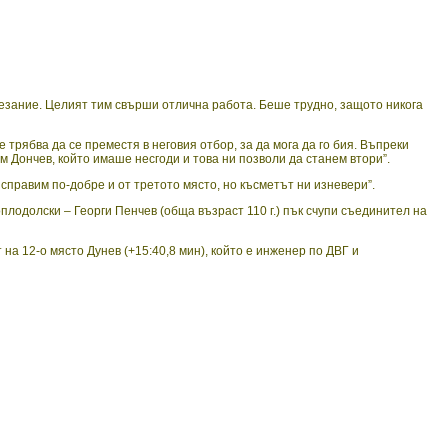
езание. Целият тим свърши отлична работа. Беше трудно, защото никога
трябва да се преместя в неговия отбор, за да мога да го бия. Въпреки
ум Дончев, който имаше несгоди и това ни позволи да станем втори”.
справим по-добре и от третото място, но късметът ни изневери”.
лодолски – Георги Пенчев (обща възраст 110 г.) пък счупи съединител на
а 12-о място Дунев (+15:40,8 мин), който е инженер по ДВГ и