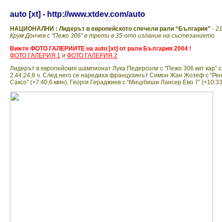
auto [xt] - http://www.xtdev.com/auto
НАЦИОНАЛНИ : Лидерът в европейското спечели рали “България”
-
21
Крум Дончев с “Пежо 306” е трети в 35-ото издание на състезанието
Вижте ФОТО ГАЛЕРИИТЕ на auto [xt] от рали България 2004 !
ФОТО ГАЛЕРИЯ 1
и
ФОТО ГАЛЕРИЯ 2
Лидерът в европейския шампионат Лука Педерсоли с “Пежо 306 кит кар” с
2.44:24,8 ч. След него се наредиха французинът Симон Жан Жозеф с “Рено 
Саксо” (+7:40,6 мин), Георги Гераджиев с “Мицубиши Лансер Ево 7” (+10:33,