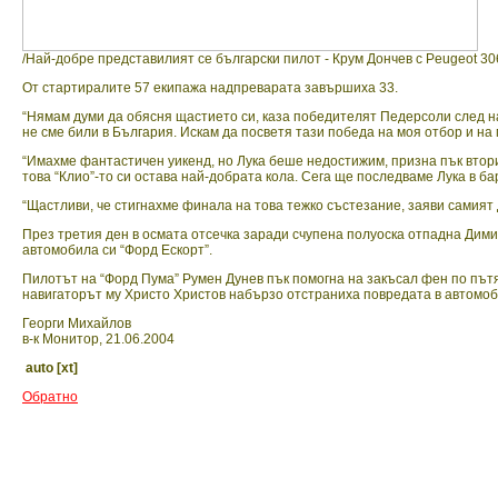
/Най-добре представилият се български пилот - Крум Дончев с Peugeot 30
От стартиралите 57 екипажа надпреварата завършиха 33.
“Нямам думи да обясня щастието си, каза победителят Педерсоли след н
не сме били в България. Искам да посветя тази победа на моя отбор и на
“Имахме фантастичен уикенд, но Лука беше недостижим, призна пък втория
това “Клио”-то си остава най-добрата кола. Сега ще последваме Лука в ба
“Щастливи, че стигнахме финала на това тежко състезание, заяви самият 
През третия ден в осмата отсечка заради счупена полуоска отпадна Дими
автомобила си “Форд Ескорт”.
Пилотът на “Форд Пума” Румен Дунев пък помогна на закъсал фен по пътя 
навигаторът му Христо Христов набързо отстраниха повредата в автомоб
Георги Михайлов
в-к Монитор, 21.06.2004
auto [xt]
Обратно