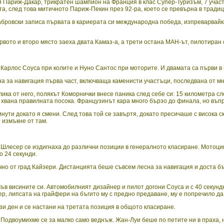
 Париж-Дакар, трикратен шампион на Франция в клас Супер-Туризъм, 7 участия
та, след това митичното Париж-Пекин през 92-ра, което се превърна в традиц
Дабровски записа първата в кариерата си международна победа, изпреварвай
ървото и второ място заеха двата Камаз-а, а трети остана МАН-ът, пилотира
Карлос Соуса при колите и Нуно Сантос при моторите. И двамата са първи в 
а за навигация първа част, включваща каменисти участъци, последвана от мн
лика от него, полякът Коморнички внесе паника след себе си: 15 километра сл
а хвана правилната посока. Французинът кара много бързо до финала, но въпр
нути докато я смени. След това той се завъртя, докато пресичаше с висока ск
 измъкне от там.
 Шлесер се издигнаха до различни позиции в генералното класиране. Мотоцик
о 24 секунди.
чно от град Кайзери. Дистанцията беше съвсем лесна за навигация и доста б
в висините си. Автомобилният дизайнер и пилот догони Соуса и с 40 секундн
, липсата на грайфери на бъгито му с предно предаване, му е попречило да
зи ден и се настани на третата позиция в общото класиране.
 Подвоумихме се за малко само веднъж. Жан-Луи беше по петите ни в праха, 