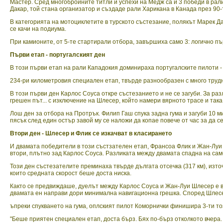
Мастер. Сред многобройните титли и успехи на Медж са и 3 победи в рали
Дакар, той стана организатор и създаде рали Харикана в Канада през 90-
В категорията на мотоциклетите в турското състезание, полякът Марек 
се качи на подиума.
При камионите, от 5-те стартирали отбора, завършиха само 3: логично п
Първи етап - португалският ден
В този първи етап на рали Кападокия доминираха португалските пилоти - 
234-ри километровия специален етап, твърде разнообразен с много трудн
В този първи ден Карлос Соуса откре състезанието и не се загуби. За раз
грешен път... с изключение на Шлесер, който намери вярното трасе и так
Лош ден за отбора на Протрък. Филип Гаш спука задна гума и загуби 10 ми
пясък след един остър завой му се наложи да копае повече от час за да се
Втори ден - Шлесер и Флик се изкачват в класирането
И двамата победители в този състзателен етап, Франсоа Флик и Жан-Луи
втори, плътно зад Карлос Соуса. Разликата между двамата спадна на сам
Този ден състезателите преминаха твърде дългата отсечка (317 км), изто
които средната скорост беше доста ниска.
Както се предвиждаше, дуелът между Карлос Соуса и Жан-Луи Шлесер е въ
двамата ен направи дори минимална навигационна грешка. Според Шлесер
ъпреки спукването на гума, оплският пилот Коморнички финишира 3-ти то
"Беше приятен специален етап, доста бърз. Бях по-бърз отколкото вчера.