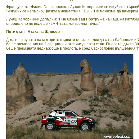
Французинът Филип Гаш и полякът Лукаш Коморнички се изгубиха, търсейки
"Изгубих се напълно," разказа нещастния Гаш. - "Не можахме да намерим 
Лукаш Коморнички допълни: "Ние бяхме зад Протрък-а на Гаш. Разчитахме
определено не водеше към 4-тата контролна точка."
Пети етап - Атака на Шлесер
Докато в групата на моторите първите места изглежда са за Дабровски и 
беше разделения на 2 специални отсечки дневен етап. Първата, дълга 303
беше премината веднъж още в пролога, е сред баснословно вълшебния т