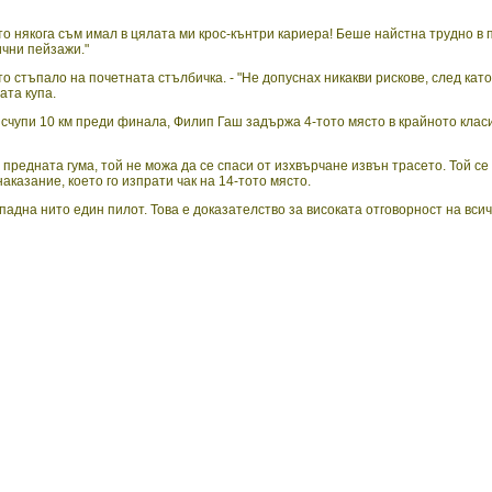
ято някога съм имал в цялата ми крос-кънтри кариера! Беше найстна трудно в
ични пейзажи."
о стъпало на почетната стълбичка. - "Не допуснах никакви рискове, след кат
ата купа.
е счупи 10 км преди финала, Филип Гаш задържа 4-тото място в крайното кла
предната гума, той не можа да се спаси от изхвърчане извън трасето. Той се 
казание, което го изпрати чак на 14-тото място.
падна нито един пилот. Това е доказателство за високата отговорност на всич