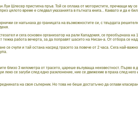
Луи Шлесер пристигна пръв. Той се оплака от мотористите, пречкащи му се 
ез цялото време е следвал указанията в пътната книга... Каквато и да е бил
морнички се напънаха до границата на възможностите си, с твърдата решите
деня.
тезател и сега основен организатор на рали Кападокия, се преобърнаха на
 тежка работа вечерта, за да поправят шасито на Нисан-а. От отбора се на
не се счупи и тай остана насред трасето за повече от 2 часа. Сега най-важн
упа.
ите близо 3 километра от трасето, цареше вълуваща неизвестност. Първо в 
уи леко се загуби след едно разклонение, ние се движехме в праха след него
преднината на своя съперник. Но това не беше достатъчно да оглави класиран