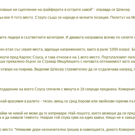
псваше ни сцепление на грайферите в острите завой" - оправда се Шлесер.
ък взе 4-тото място. Струго също се нареди в челните позиции. Пилотът на 
.
те лидери в съответните категории. И двамата направиха всичко по силите с
 етап със серия места, вдигащи напрежението, както в рали '1000 езера'. Б
инути пред Карлос Соуса, и така отноов е на 1-вото място. Португалският п
еше прекалено бързо за Стракар Мицубишито с неговата оптекаемост като на
 отвори на покрива. Видяхме Шлесер стремително да се отдалечава напред, 
годарение на което Соуса спечели с минута и 18 секунди преднина. Коморнич
най-красивия в ралито - тясен, виещ се сред борови или хвойнови горички п
айки че никой не може да го изпревари. Най-лошото, което можеше да си пре
а и да намали темпото. Накрая той спука гума на един камък. Нищо не е завъ
то място: "Нямахме дори незначителна грешка в навигацията, докато Коморнич