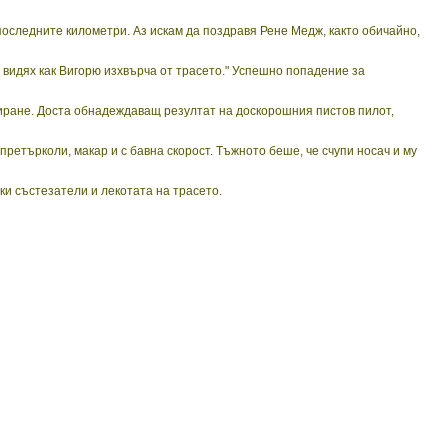
 последните километри. Аз искам да поздравя Рене Медж, както обичайно,
о видях как Вигорю изхвърча от трасето." Успешно попадение за
сиране. Доста обнадеждаващ резултат на доскорошния пистов пилот,
претърколи, макар и с бавна скорост. Тъжното беше, че счупи носач и му
ки състезатели и лекотата на трасето.