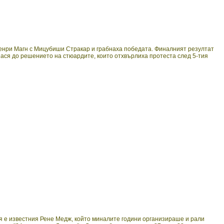
Хенри Магн с Мицубиши Стракар и грабнаха победата. Финалният резултат
ася до решението на стюардите, които отхвърлиха протеста след 5-тия
ия е известния Рене Медж, който миналите години организираше и рали