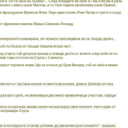
 в "24-те часа на Льоман"... След победите му през 87-ма и 88-ма в рали
ионно с името рали Мастер, а то тази година организира рали Ориент.
ки французина Франсоа Флик. Още един поляк, Ячек Чачор е трети и също
н от френския екипаж Жакьо-Симонин-Ричард.
генералното класиране, но техните преследвачи не са твърде далеч...
ого по-бърза но твърде прашна втора част.
ед старта той допусна грешка и поведе доста от колите след себе си по
еки това отстъпи на Соуса с 1 минута.
орост огромна локва. Що се отнася до Ерик Вигорю, той се заби в мекия
летистът застана начело в своята категория, докато Шлесер остана
ърза като цяло, но включваше два много криволичещи участъка, заради
ата си разлика оказва силен натиск върху своя опонент. Нито един от
 изпревари Соуса.
но в последната отсечка успяхме да увеличим разстоянието" - разказа