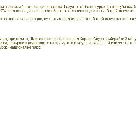
 пътя към 4-тата контролна точка. Резултатът беше суров: Гаш загуби над 5
КТ4. Наложи се да се върнем обратно в планината два пъти. В крайна сметка 
 на неговата навигация, вместо да гледаме нашата. В карйна сметка стигнах
Флик, при колите, Шлесер отново излезе пред Карлос Соуса, събирайки 3 мин
 км, завърши в подножието на прочутата клисура Илхара, най-известото торист
урски национален парк.