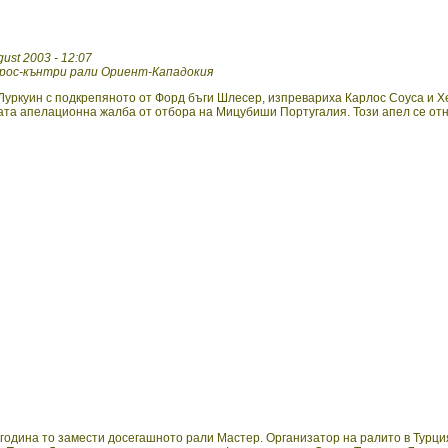
ust 2003 - 12:07
крос-кънтри рали Ориент-Кападокия
Луркуин с подкрепяното от Форд бъги Шлесер, изпревариха Карлос Соуса и 
ната апелационна жалба от отбора на Мицубиши Португалия. Този апел се отн
зи година то замести досегашното рали Мастер. Организатор на ралито в Турц