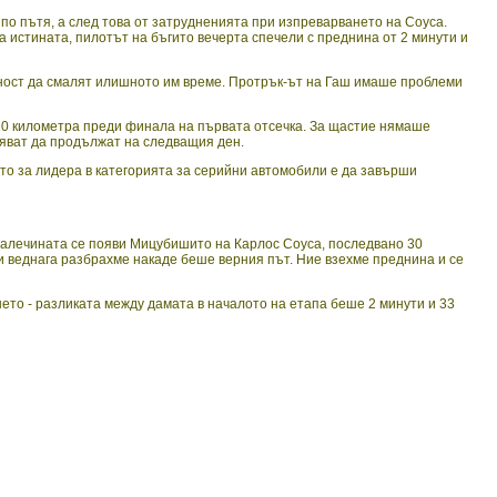
по пътя, а след това от затрудненията при изпреварването на Соуса.
а истината, пилотът на бъгито вечерта спечели с преднина от 2 минути и
лност да смалят илишното им време. Протрък-ът на Гаш имаше проблеми
 10 километра преди финала на първата отсечка. За щастие нямаше
дяват да продължат на следващия ден.
ото за лидера в категорията за серийни автомобили е да завърши
далечината се появи Мицубишито на Карлос Соуса, последвано 30
 и веднага разбрахме накаде беше верния път. Ние взехме преднина и се
ето - разликата между дамата в началото на етапа беше 2 минути и 33