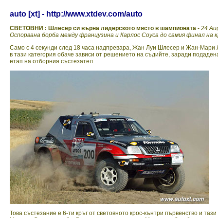
auto [xt] - http://www.xtdev.com/auto
СВЕТОВНИ : Шлесер си върна лидерското място в шампионата
-
24 Aug
Оспорвана борба между французина и Карлос Соуса до самия финал на 
Само с 4 секунди след 18 часа надпревара, Жан Луи Шлесер и Жан-Мари 
в тази категория обаче зависи от решението на съдийте, заради подаде
етап на отборния състезател.
Това състезание е 6-ти кръг от световното крос-кънтри първенство и та