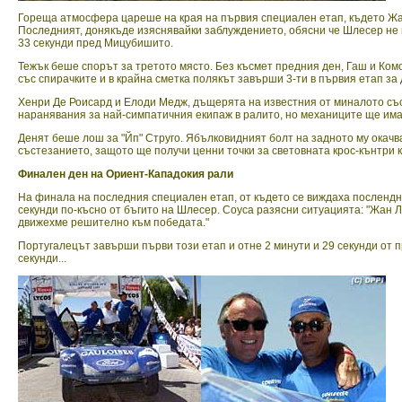
Гореща атмосфера цареше на края на първия специален етап, където Жан 
Последният, донякъде изяснявайки заблуждението, обясни че Шлесер не пр
33 секунди пред Мицубишито.
Тежък беше спорът за третото място. Без късмет предния ден, Гаш и Ко
със спирачките и в крайна сметка полякът завърши 3-ти в първия етап за 
Хенри Де Роисард и Елоди Медж, дъщерята на известния от миналото със
наранявания за най-симпатичния екипаж в ралито, но механиците ще имат
Денят беше лош за "Йп" Струго. Ябълковидният болт на задното му окачва
състезанието, защото ще получи ценни точки за световната крос-кънтри к
Финален ден на Ориент-Кападокия рали
На финала на последния специален етап, от където се виждаха послендн
секунди по-късно от бъгито на Шлесер. Соуса разясни ситуацията: "Жан Л
движехме решително към победата."
Португалецът завърши първи този етап и отне 2 минути и 29 секунди от 
секунди...