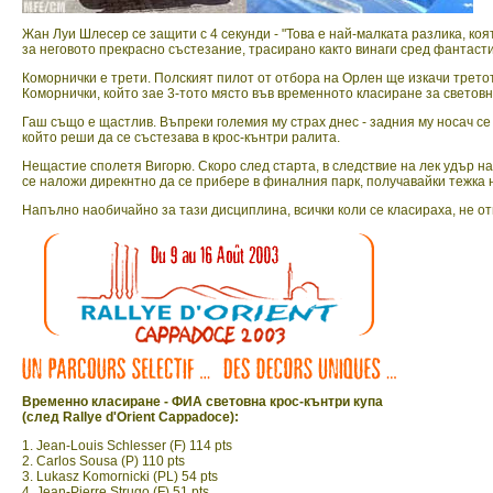
Жан Луи Шлесер се защити с 4 секунди - "Това е най-малката разлика, ко
за неговото прекрасно състезание, трасирано както винаги сред фантаст
Коморнички е трети. Полският пилот от отбора на Орлен ще изкачи третот
Коморнички, който зае 3-тото място във временното класиране за световн
Гаш също е щастлив. Въпреки големия му страх днес - задния му носач с
който реши да се състезава в крос-кънтри ралита.
Нещастие сполетя Вигорю. Скоро след старта, в следствие на лек удър на 
се наложи дирекнтно да се прибере в финалния парк, получавайки тежка на
Напълно наобичайно за тази дисциплина, всички коли се класираха, не от
Временно класиране - ФИА световна крос-кънтри купа
(след Rallye d'Orient Cappadoce):
1. Jean-Louis Schlesser (F) 114 pts
2. Carlos Sousa (P) 110 pts
3. Lukasz Komornicki (PL) 54 pts
4. Jean-Pierre Strugo (F) 51 pts