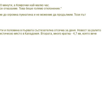
0 минути, а Комрочки най-малко час.
се отказахме. Това беше голямо отклонение."
ме до огромна пукнатина и не можехме да продължим. Този път
ути и половина в първата състезателна отсечка за деня. Новост за ралито
ическо място в Кападокия. Втората, много кратка - 4,7 км, която вече