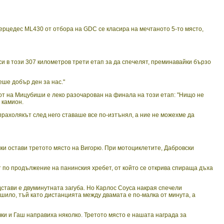
Мерцедес ML430 от отбора на GDC се класира на мечтаното 5-то място,
и в този 307 километров трети етап за да спечелят, преминавайки бързо
еше добър ден за нас."
илот на Мицубиши е леко разочарован на финала на този етап: "Нищо не
 камион.
прахолякът след него ставаше все по-изтънял, а ние не можехме да
ки остави третото място на Вигорю. При мотоциклетите, Дабровски
ът по продължение на панинския хребет, от който се открива спираща дъха
дстави е двуминутната загуба. Но Карлос Соуса накрая спечели
ршило, тъй като дистанцията между двамата е по-малка от минута, а
ки и Гаш направиха няколко. Третото място е нашата награда за