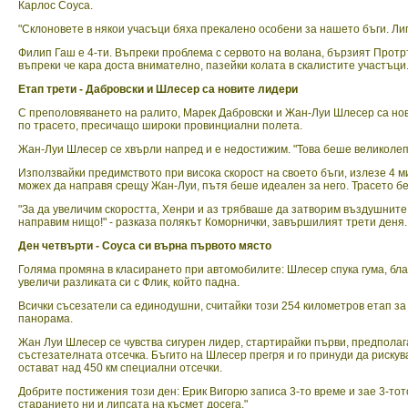
Карлос Соуса.
"Склоновете в някои учасъци бяха прекалено особени за нашето бъги. Ли
Филип Гаш е 4-ти. Въпреки проблема с сервото на волана, бързият Протр
въпреки че кара доста внимателно, пазейки колата в скалистите участъци
Етап трети - Дабровски и Шлесер са новите лидери
С преполовяването на ралито, Марек Дабровски и Жан-Луи Шлесер са нови
по трасето, пресичащо широки провинциални полета.
Жан-Луи Шлесер се хвърли напред и е недостижим. "Това беше великолепен
Използвайки предимството при висока скорост на своето бъги, излезе 4 м
можех да направя срещу Жан-Луи, пътя беше идеален за него. Трасето б
"За да увеличим скоростта, Хенри и аз трябваше да затворим въздушните
направим нищо!" - разказа полякът Коморнички, завършилият трети деня.
Ден четвърти - Соуса си върна първото място
Голяма промяна в класирането при автомобилите: Шлесер спука гума, бла
увеличи разликата си с Флик, който падна.
Всички съсезатели са единодушни, считайки този 254 километров етап за 
панорама.
Жан Луи Шлесер се чувства сигурен лидер, стартирайки първи, предполаг
състезателната отсечка. Бъгито на Шлесер прегря и го принуди да рискув
остават над 450 км специални отсечки.
Добрите постижения този ден: Ерик Вигорю записа 3-то време и зае 3-то
старанието ни и липсата на късмет досега."