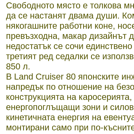
Свободното място е толкова мн
да се настанят двама души. К
някогашните работни коне, нос
превъзходна, макар дизайнът д
недостатък се сочи единствено
третият ред седалки се използв
850 л.
В Land Cruiser 80 японските и
напредък по отношение на безо
конструкцията на каросерията,
енергопоглъщащи зони и силов
кинетичната енергия на евенту
монтирани само при по-къснит