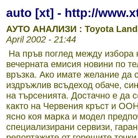
auto [xt] - http://www.
АУТО АНАЛИЗИ : Toyota Land 
April 2002 - 21:44
На пръв поглед между избора 
вечерната емисия новини по те
връзка. Ако имате желание да 
издръжлив всъдеход обаче, син
на търсенията. Достачно е да 
както на Червения кръст и ООН,
ясно коя марка и модел предпо
специализирани сервизи, гаран
репортажите от горещите точки