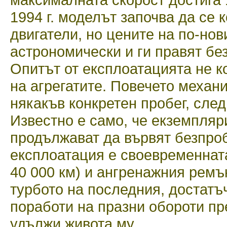
1994 г. моделът започва да се 
двигатели, но цените на по-нов
астрономически и ги правят бе
Опитът от експлоатацията не к
на агрегатите. Повечето механи
някакъв конкретен пробег, след
Известно е само, че екземпляри
продължават да вървят безпро
експлоатация е своевременнат
40 000 км) и ангренажния ремък
турбото на последния, достатъ
поработи на празни обороти пр
удължи живота му.