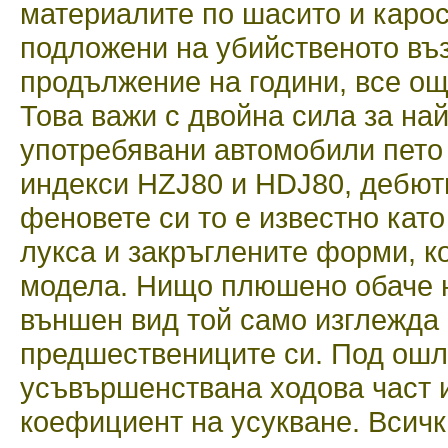
материалите по шасито и карос
подложени на убийственото въз
продължение на години, все ощ
Това важи с двойна сила за на
употребявани автомобили пето
индекси HZJ80 и HDJ80, дебюти
феновете си то е известно кат
лукса и закръглените форми, к
модела. Нищо плюшено обаче н
външен вид той само изглежда 
предшествениците си. Под ошл
усъвършенствана ходова част 
коефициент на усукване. Всичк