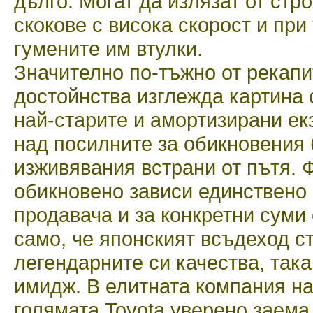
дълго. Могат да излязат от стр
скокове с висока скорост и при
гумените им втулки.
Значително по-тъжно от рекапи
достойнства изглежда картина с
най-старите и амортизирани ек
над посилните за обикновения
изживявания встрани от пътя. 
обикновено зависи единствено 
продавача и за конкретни суми 
само, че японският всъдеход с
легендарните си качества, так
имидж. В елитната компания на
голямата Toyota уверено заема