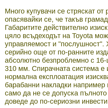
Много купувачи се стряскат от 
опасявайки се, че такъв грама
Габаритите действително изискв
цяло всъдеходът на Toyota мож
управляемост и "послушност". 
серийно още от по-ранните изд
абсолютно безпроблемно с 16-ц
310 мм. Спирачната система е
нормална експлоатация изискв
барабанни накладки например и
само да не се допуска пълното
доведе до по-сериозни инвести