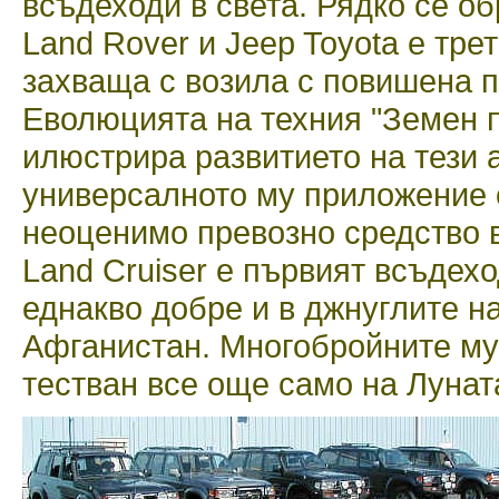
всъдеходи в света. Рядко се о
Land Rover и Jeep Toyota е тре
захваща с возила с повишена 
Еволюцията на техния "Земен 
илюстрира развитието на тези 
универсалното му приложение 
неоценимо превозно средство в
Land Cruiser е първият всъдех
еднакво добре и в джнуглите на
Афганистан. Многобройните му 
тестван все още само на Лунат