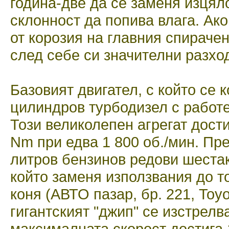
година-две да се заменя изцяло
склонност да попива влага. Ако
от корозия на главния спирачен
след себе си значителни разхо
Базовият двигател, с който се к
цилиндров турбодизел с работе
Този великолепен агрегат дост
Nm при едва 1 800 об./мин. През
литров бензинов редови шестак
който заменя използвания до т
коня (АВТО пазар, бр. 221, Toyo
гигантският "джип" се изстрелва
максималната скорост достига 