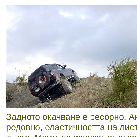
Задното окачване е ресорно. А
редовно, еластичността на лис