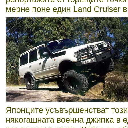
мернe поне един Land Cruiser в
Японците усъвършенстват този
някогашната военна джипка в е