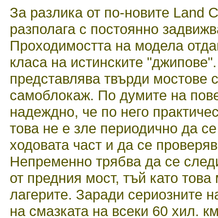
За разлика от по-новите Land Cr
разполага с постоянно задвижв
Проходимостта на модела отдав
класа на истинските "джипове".
представлява твърди мостове с
самоблокаж. По думите на пове
надеждно, че по него практиче
това не е зле периодично да с
ходовата част и да се проверя
Непременно трябва да се след
от предния мост, тъй като това
лагерите. Заради сериозните н
на смазката на всеки 60 хил. км