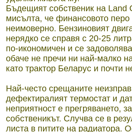
Бъдещият собственик на Land C
мисълта, че финансовото перо
неимоверно. Бензиновият двига
нерядко се справя с 20-25 литр
по-икономичен и се задоволява
обаче не пречи ни най-малко н
като трактор Беларус и почти н
Най-често срещаните неизправн
дефектиралият термостат и дат
неприятност е прегряването, за
собственикът. Случва се в резу
листа в питите на радиатора. 