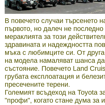
В повечето случаи търсенето н
първото, но далеч не последно
мераклията за този действител
здравината и надеждността пов
мъка с любимците си. От друга
на модела намаляват шанса да
състояние. Повечето Land Cruis
грубата експлоатация и белези
пресечените терени.
Големият всъдеход на Toyota з
"профи", когато стане дума за 