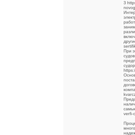
3 http
novog
Интер
элект
работ
заним
разли
включ
други
sertif
При э
судов
предп
судор
https
Основ
поста
догов
компа
kvarc
Предс
налич
самые
verfi-
Проце
много
надеж