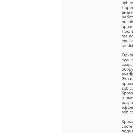
spb.c
Пере
анали
работ
nashi
appar
После
где д
сроки
sreds
Одной
судос
созда
обору
avari
Это п
произ
spb.c
Кроме
геоме
разра
эффек
spb.c
Кроме
систе
подъе