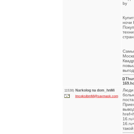
by
Купит
ночи 
Покуп
техни
стран
Самые
Моск
Квад
повыш
выго
Thur
169.h
Люди 
Narkolog na dom_hnMi
11538)
больн
lmcqksibmMi@savmask.com
поста
Приех
вывод
href=
16.ru
16.ru
такой