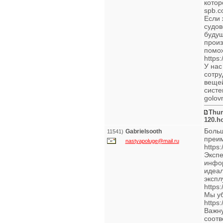
котор
spb.c
Если 
судов
будущ
произ
помож
https:
У нас
сотру
вещей
систе
golovn
Thur
120.h
Больш
Gabrielsooth
11541)
преи
nastyapoluge@mail.ru
https:
Экспе
инфор
идеал
экспл
https
Мы уб
https
Важну
соотв