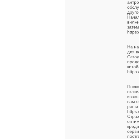
антро
обслу
друго
Начал
вилке
затем
https
На на
для в
Сегод
прода
китай
https
Поско
включ
извес
вам с
решит
https:
Страх
оптим
креди
серви
постг