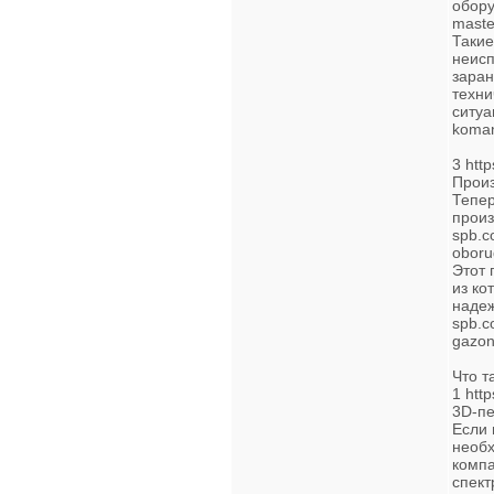
обору
master
Такие
неисп
заран
техни
ситуац
koman
3 http
Произ
Тепер
произ
spb.c
oboru
Этот 
из ко
надеж
spb.c
gazon
Что т
1 htt
3D-пе
Если 
необх
компа
спект