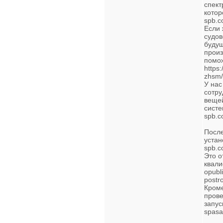
спект
котор
spb.c
Если 
судов
будущ
произ
помож
https:
zhsm/
У нас
сотру
вещей
систе
spb.c
После
устано
spb.c
Это о
квали
opubli
postr
Кроме
прове
запуск
spasa