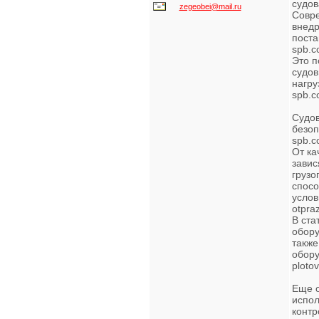
судов
zegeobei@mail.ru
Совре
внедр
поста
spb.c
Это п
судов
нагру
spb.c
Судов
безоп
spb.c
От ка
завис
грузо
спосо
услови
otpraz
В ста
обору
также
обору
ploto
Еще о
испол
контр