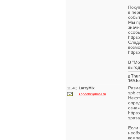
Покуп
в пер
событ
Мы пр
значи
особы
https
Следи
возмо
https:
В "Мо
выгод
Thur
169.h
Разме
LarryMix
11540)
spb.c
zegeobei@mail.ru
Некот
опред
ознак
https:
spasa
Если 
необх
компа