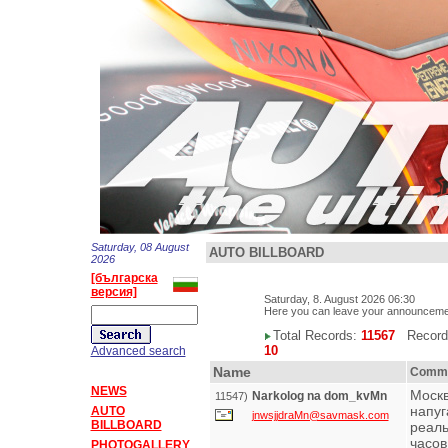
Saturday, 08 August
AUTO BILLBOARD
2026
[българска
версия]
Saturday, 8. August 2026 06:30
Here you can leave your announceme
Total Records:
11567
Records
10
Advanced search
Name
Comm
NEWS
Москв
Narkolog na dom_kvMn
11547)
напуг
AUTO
jnwsjjdraMn@savmask.com
BILLBOARD
реаль
часов
PHOTOGALLERY