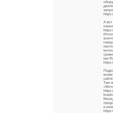
обору
деяте
запро
https
А вот
намно
https
Итоги
агент
говор
насто
мотоц
сравн
как R
https
Подро
может
сайте
Там ж
«Мото
https:
kvadro
Менед
предо
и рем
https