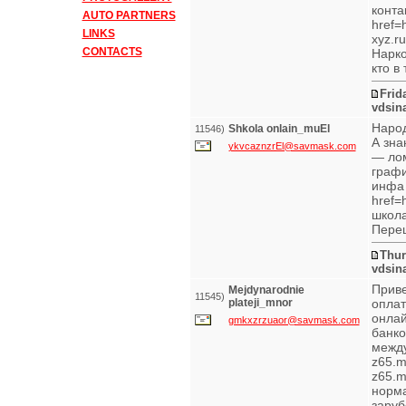
конта
AUTO PARTNERS
href=
LINKS
xyz.r
CONTACTS
Нарко
кто в
Frid
vdsin
Народ
Shkola onlain_muEl
11546)
А зна
ykvcaznzrEl@savmask.com
— ло
графи
инфа 
href=
школа
Пере
Thur
vdsin
Приве
Mejdynarodnie
11545)
plateji_mnor
оплат
онлай
gmkxzrzuaor@savmask.com
банко
между
z65.m
z65.m
норма
зару