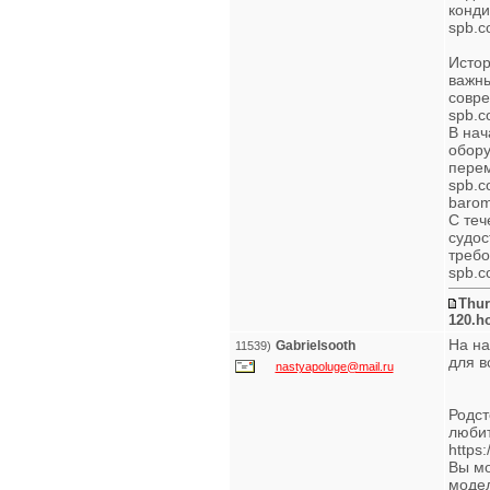
конди
spb.c
Истор
важны
совре
spb.c
В нач
обору
перем
spb.c
barom
С теч
судос
требо
spb.c
Thur
120.h
На на
Gabrielsooth
11539)
для в
nastyapoluge@mail.ru
Родст
любит
https:
Вы мо
модел