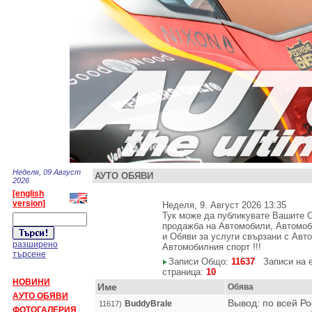
Неделя, 09 Август
АУТО ОБЯВИ
2026
[english
version]
Неделя, 9. Август 2026 13:35
Тук може да публикувате Вашите О
продажба на Автомобили, Автомоби
и Обяви за услуги свързани с Авт
разширено
Автомобилния спорт !!!
търсене
Записи Общо:
11637
Записи на 
страница:
10
НОВИНИ
Име
Обява
АУТО ОБЯВИ
Вывод: по всей Р
BuddyBrale
11617)
ФОТОГАЛЕРИЯ