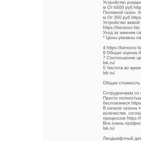
Устройство рокария
м От 6500 руб https
Посевной газон, без
м От 350 руб https:
Устройство живой
https://berezov-lsk.
Уход за зимним сад
* Цены указаны на 
4 https://berezov-ls
8 Общая оценка 4 h
7 Соотношение цен
lsk.ru/
5 Чистота во врем
lsk.ru/
Общая стоимость ра
Сотрудничаем со ст
Просто полностью
беспокоимся https:
В начале сезона т
количестве, согл
процессом https://
Все очень професс
lsk.ru/
Ландшафтный диза