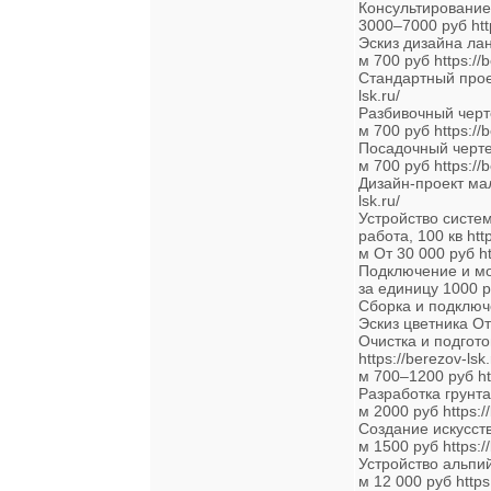
Консультирование
3000–7000 руб http
Эскиз дизайна ланд
м 700 руб https://b
Стандартный проек
lsk.ru/
Разбивочный чертеж
м 700 руб https://b
Посадочный чертеж,
м 700 руб https://b
Дизайн-проект мал
lsk.ru/
Устройство систе
работа, 100 кв http
м От 30 000 руб htt
Подключение и мо
за единицу 1000 ру
Сборка и подключе
Эскиз цветника От 
Очистка и подгото
https://berezov-lsk.
м 700–1200 руб htt
Разработка грунта 
м 2000 руб https://
Создание искусстве
м 1500 руб https://
Устройство альпийс
м 12 000 руб https: