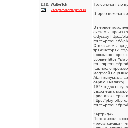
Телевизионные пр
WalterTok
11611)
kseniyamonama@mail.ru
Второе поколение
В первое поколен
системы, произве
Odyssey https://pla
route=product/Alp
Эти системы пред
транзисторах, со
несколько перекл
уровне https://play
route=product/pr
Как число произво
моделей на рынке
Atari выпускала с
серию Telstar<>]
1977 годах покуп
узкоспециализиро
приставок первог
https://play-off.pr
route=product/pr
Картриджи
Портативная консо
«раскладушки», им
причем нижний из