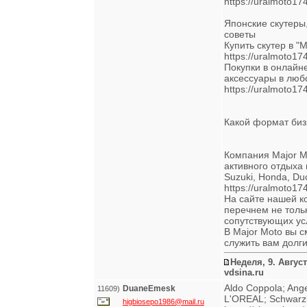
https://uralmoto17
Японские скутеры,
советы
Купить скутер в 
https://uralmoto17
Покупки в онлайне
аксессуары в люб
https://uralmoto17
Какой формат биз
Компания Major M
активного отдыха 
Suzuki, Honda, Du
https://uralmoto174
На сайте нашей к
перечнем не толь
сопутствующих услу
В Major Moto вы с
служить вам долги
Неделя, 9. Август
vdsina.ru
Aldo Coppola; An
DuaneEmesk
11609)
L'OREAL; Schwarzk
higbiosepo1986@mail.ru