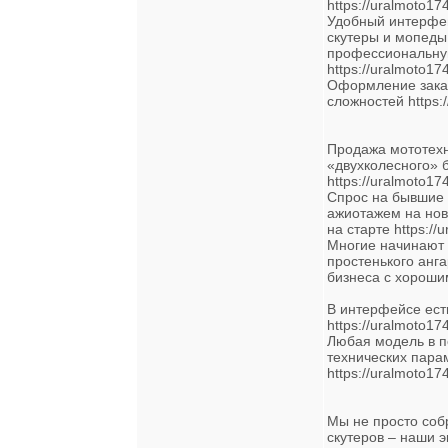
https://uralmoto17
Удобный интерфей
скутеры и мопеды
профессиональну
https://uralmoto17
Оформление зака
сложностей https:/
Продажа мототех
«двухколесного» 
https://uralmoto17
Спрос на бывшие 
ажиотажем на нов
на старте https://
Многие начинают 
простенького анг
бизнеса с хорошим
В интерфейсе есть
https://uralmoto17
Любая модель в п
технических пара
https://uralmoto174
Мы не просто соб
скутеров – наши э