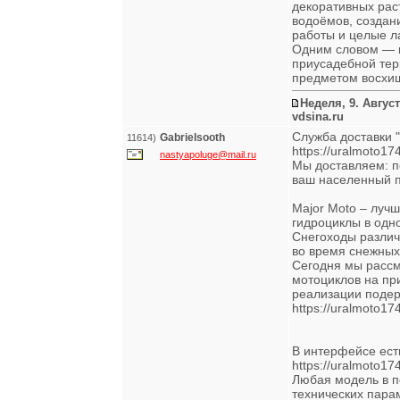
декоративных рас
водоёмов, создан
работы и целые ла
Одним словом — в
приусадебной тер
предметом восхище
Неделя, 9. Август
vdsina.ru
Служба доставки 
Gabrielsooth
11614)
https://uralmoto17
nastyapoluge@mail.ru
Мы доставляем: по
ваш населенный пу
Major Moto – лучш
гидроциклы в одн
Снегоходы различ
во время снежны
Сегодня мы рассм
мотоциклов на пр
реализации подер
https://uralmoto17
В интерфейсе есть
https://uralmoto17
Любая модель в п
технических пара