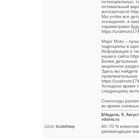
потенциальных, т
оптимальный вари
мотозапчасти https
Мы учтём все дета
оснащения, и зак
параметрами буду
https://uralmoto174
Major Moto – лучш
гидроциклы в одн
Информация о тек
нашего сайта https
Более детальные 
акционном разделе
Здесь вы найдете
привлекательные 
https://uralmoto174
Холодное время г
следующему мотосе
Снегоходы различ
во время снежны
Неделя, 9. Август
vdsina.ru
60–70 % клиентов
ScottAttep
11615)
рекомендации знак