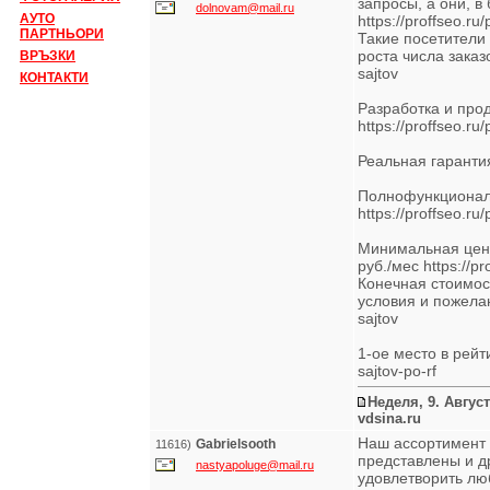
запросы, а они, 
dolnovam@mail.ru
АУТО
https://proffseo.r
ПАРТНЬОРИ
Такие посетители
роста числа заказо
ВРЪЗКИ
sajtov
КОНТАКТИ
Разработка и про
https://proffseo.ru
Реальная гарантия 
Полнофункционал
https://proffseo.ru/
Минимальная цена
руб./мес https://pr
Конечная стоимос
условия и пожелани
sajtov
1-ое место в рейти
sajtov-po-rf
Неделя, 9. Август
vdsina.ru
Наш ассортимент 
Gabrielsooth
11616)
представлены и д
nastyapoluge@mail.ru
удовлетворить лю