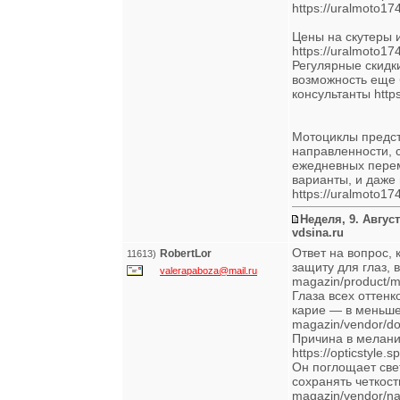
https://uralmoto17
Цены на скутеры 
https://uralmoto17
Регулярные скидк
возможность еще 
консультанты https
Мотоциклы предс
направленности, 
ежедневных перем
варианты, и даже
https://uralmoto17
Неделя, 9. Август
vdsina.ru
Ответ на вопрос,
RobertLor
11613)
защиту для глаз, во
valerapaboza@mail.ru
magazin/product/
Глаза всех оттен
карие — в меньшей 
magazin/vendor/do
Причина в мелани
https://opticstyle
Он поглощает свет
сохранять четкость
magazin/vendor/na