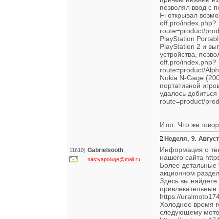
позволял ввод с 
Fi открывал возмо
off.pro/index.php?
route=product/pr
PlayStation Porta
PlayStation 2 и в
устройства, позво
off.pro/index.php?
route=product/Alp
Nokia N-Gage (20
портативной игро
удалось добиться п
route=product/pr
Итог: Что же гово
Неделя, 9. Август
Информация о тек
Gabrielsooth
11610)
нашего сайта https
nastyapoluge@mail.ru
Более детальные 
акционном разделе 
Здесь вы найдете
привлекательные 
https://uralmoto174
Холодное время г
следующему мото