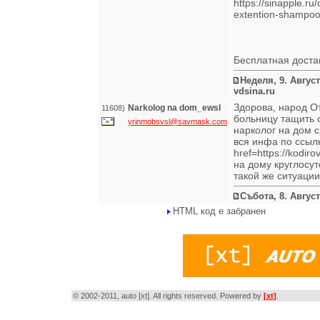
https://sinapple.ru
extention-shampo
Бесплатная доставк
Неделя, 9. Август
vdsina.ru
Здорова, народ О
Narkolog na dom_ewsl
11608)
больницу тащить 
yrinmobsvsl@savmask.com
нарколог на дом 
вся инфа по ссыл
href=https://kodi
на дому круглосу
такой же ситуации
Събота, 8. Август
HTML код е забранен
© 2002-2011, auto [xt]. All rights reserved. Powered by
[xt]
.