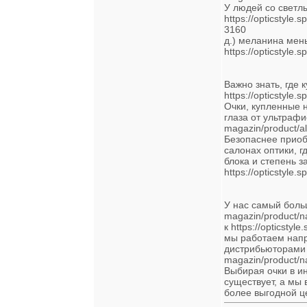
У людей со светл
https://opticstyle
3160
д.) меланина мен
https://opticstyle.
Важно знать, где
https://opticstyle
Очки, купленные н
глаза от ультрафиол
magazin/product/a
Безопаснее прио
салонах оптики, г
блока и степень 
https://opticstyle
У нас самый большо
magazin/product/
к https://opticsty
мы работаем нап
дистрибьюторами в 
magazin/product/na
Выбирая очки в и
существует, а мы
более выгодной ц