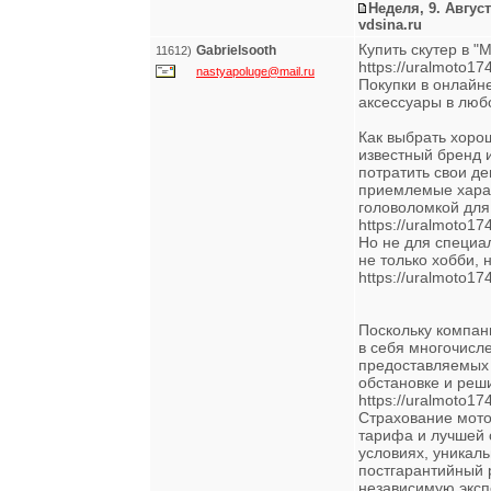
Неделя, 9. Август
vdsina.ru
Купить скутер в 
Gabrielsooth
11612)
https://uralmoto17
nastyapoluge@mail.ru
Покупки в онлайне
аксессуары в любо
Как выбрать хоро
известный бренд 
потратить свои де
приемлемые харак
головоломкой для
https://uralmoto174
Но не для специа
не только хобби, 
https://uralmoto17
Поскольку компан
в себя многочисл
предоставляемых 
обстановке и реш
https://uralmoto17
Страхование мото
тарифа и лучшей 
условиях, уникал
постгарантийный 
независимую эксп