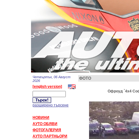
Четвъртък, 06 Август
ФОТО
2026
[english version]
Офроуд `4x4 Соф
разширено търсене
НОВИНИ
АУТО ОБЯВИ
ФОТОГАЛЕРИЯ
АУТО ПАРТНЬОРИ