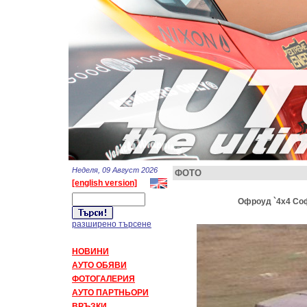
Неделя, 09 Август 2026
ФОТО
[english version]
Офроуд `4x4 Соф
разширено търсене
НОВИНИ
АУТО ОБЯВИ
ФОТОГАЛЕРИЯ
АУТО ПАРТНЬОРИ
ВРЪЗКИ