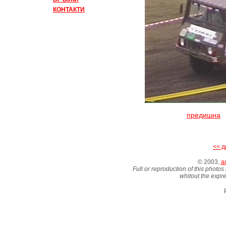
КОНТАКТИ
предишна
<< д
© 2003,
au
Full or reproduction of this photos
whitout the expre