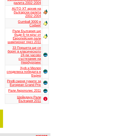
ралита 2002-2004
AUTO XT aрхив на
български ралита
2002-2004
Gumball 3000 в
София!
Рали България ще
бъде 6-ти кръг от
Европейския рали
шампионат през 2011
33 Поршета ще се
борят в класическото
24-ри часово
състезание на
Нюрбургринг
Хуф и Мюлер
споделиха победата в
Бърно
Pirelli сменя гумите за
European Grand Prix
Рали Акрополис 2011
Шейкдаун Рали
България 2011
нагоре