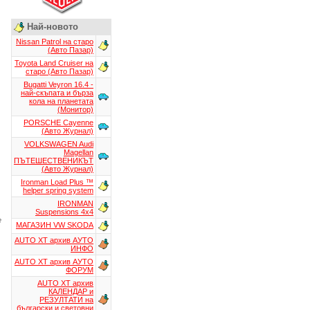
Най-новото
Nissan Patrol на старо
(Авто Пазар)
Toyota Land Cruiser на
старо (Авто Пазар)
Bugatti Veyron 16.4 -
най-скъпата и бърза
кола на планетата
(Монитор)
PORSCHE Cayenne
(Авто Журнал)
VOLKSWAGEN Audi
Magellan
ПЪТЕШЕСТВЕНИКЪТ
(Авто Журнал)
Ironman Load Plus ™
helper spring system
IRONMAN
Suspensions 4x4
e
МАГАЗИН VW SKODA
AUTO XT aрхив АУТО
ИНФО
AUTO XT aрхив АУТО
ФОРУМ
AUTO XT aрхив
КАЛЕНДАР и
РЕЗУЛТАТИ на
български и световни