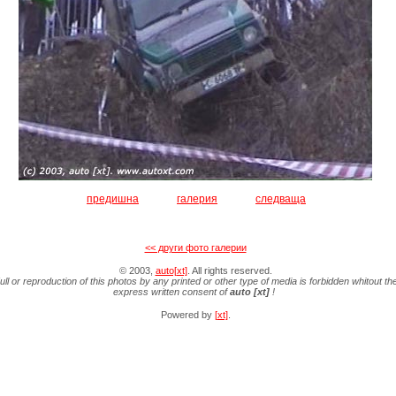
предишна
галерия
следваща
<< други фото галерии
© 2003,
auto[xt]
. All rights reserved.
ull or reproduction of this photos by any printed or other type of media is forbidden whitout th
express written consent of
auto [xt]
!
Powered by
[xt]
.