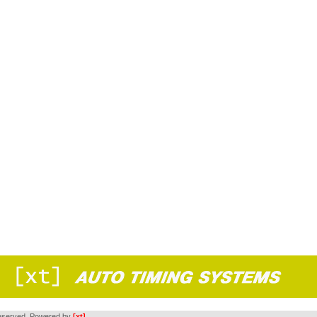
s reserved. Powered by
[xt]
.