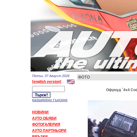
Петък, 07 Август 2026
ФОТО
[english version]
Офроуд `4x4 Соф
разширено търсене
НОВИНИ
АУТО ОБЯВИ
ФОТОГАЛЕРИЯ
АУТО ПАРТНЬОРИ
ВРЪЗКИ