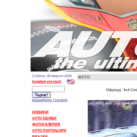
Събота, 08 Август 2026
ФОТО
[english version]
Офроуд `4x4 Соф
разширено търсене
НОВИНИ
АУТО ОБЯВИ
ФОТОГАЛЕРИЯ
АУТО ПАРТНЬОРИ
ВРЪЗКИ