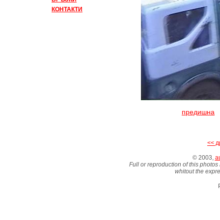
КОНТАКТИ
предишна
<< д
© 2003,
au
Full or reproduction of this photos
whitout the expre