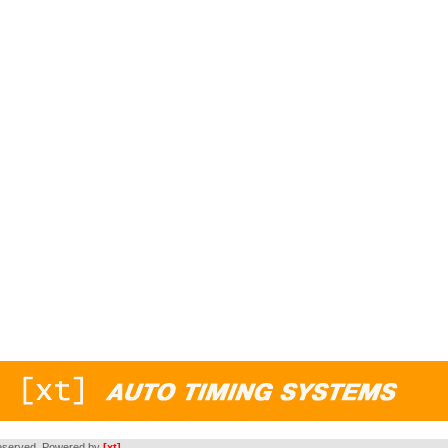
s reserved. Powered by
[xt]
.