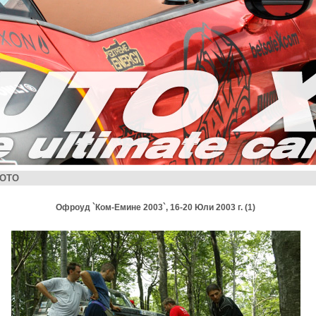
ОТО
Офроуд `Ком-Емине 2003`, 16-20 Юли 2003 г. (1)