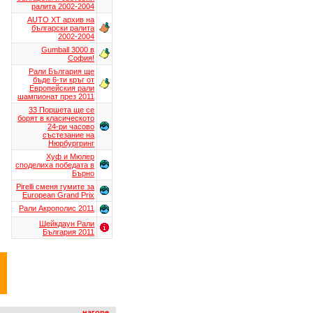
ралита 2002-2004
AUTO XT aрхив на
български ралита
2002-2004
Gumball 3000 в
София!
Рали България ще
бъде 6-ти кръг от
Европейския рали
шампионат през 2011
33 Поршета ще се
борят в класическото
24-ри часово
състезание на
Нюрбургринг
Хуф и Мюлер
споделиха победата в
Бърно
Pirelli сменя гумите за
European Grand Prix
Рали Акрополис 2011
Шейкдаун Рали
България 2011
нагоре