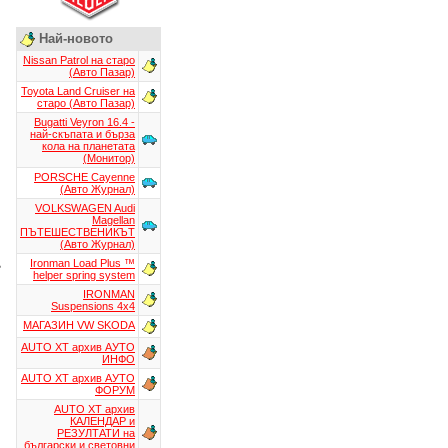
Най-новото
Nissan Patrol на старо
(Авто Пазар)
Toyota Land Cruiser на
старо (Авто Пазар)
Bugatti Veyron 16.4 -
най-скъпата и бърза
кола на планетата
(Монитор)
PORSCHE Cayenne
(Авто Журнал)
VOLKSWAGEN Audi
Magellan
ПЪТЕШЕСТВЕНИКЪТ
(Авто Журнал)
Ironman Load Plus ™
e
helper spring system
IRONMAN
Suspensions 4x4
МАГАЗИН VW SKODA
AUTO XT aрхив АУТО
ИНФО
AUTO XT aрхив АУТО
ФОРУМ
AUTO XT aрхив
КАЛЕНДАР и
РЕЗУЛТАТИ на
български и световни