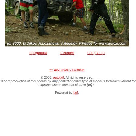
предишна
галерия
следваща
<< други фото галерии
© 2003,
auto[xt]
. All rights reserved.
ull or reproduction of this photos by any printed or other type of media is forbidden whitout th
express written consent of
auto [xt]
!
Powered by
[xt]
.