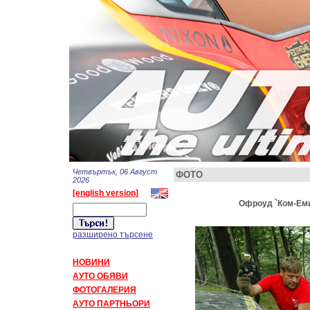
Четвъртък, 06 Август
ФОТО
2026
[english version]
Офроуд `Ком-Емин
разширено търсене
НОВИНИ
АУТО ОБЯВИ
ФОТОГАЛЕРИЯ
АУТО ПАРТНЬОРИ