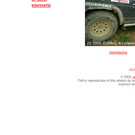
КОНТАКТИ
предишна
<< 
© 2003,
a
Full or reproduction of this photos by a
express wr