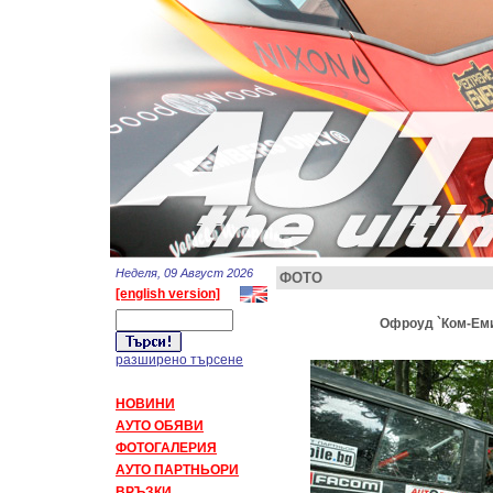
Неделя, 09 Август 2026
ФОТО
[english version]
Офроуд `Ком-Емин
разширено търсене
НОВИНИ
АУТО ОБЯВИ
ФОТОГАЛЕРИЯ
АУТО ПАРТНЬОРИ
ВРЪЗКИ