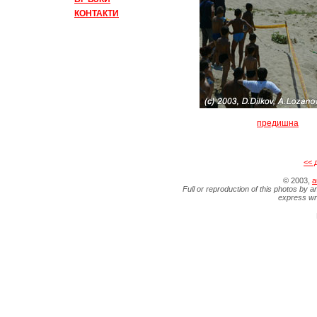
КОНТАКТИ
предишна
<< 
© 2003,
a
Full or reproduction of this photos by a
express wr