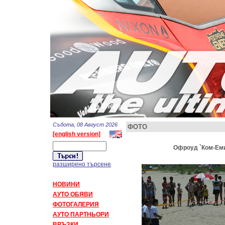
Събота, 08 Август 2026
ФОТО
[english version]
Офроуд `Ком-Емин
разширено търсене
НОВИНИ
АУТО ОБЯВИ
ФОТОГАЛЕРИЯ
АУТО ПАРТНЬОРИ
ВРЪЗКИ