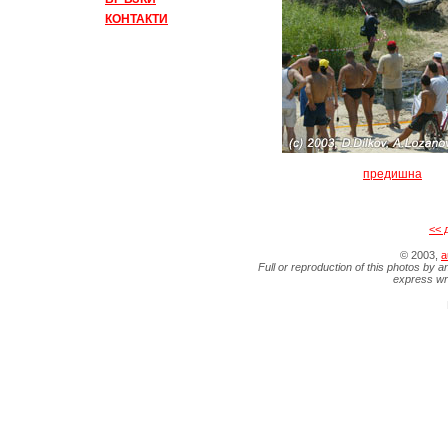
КОНТАКТИ
предишна
<< 
© 2003,
a
Full or reproduction of this photos by a
express wr