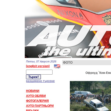
Петък, 07 Август 2026
ФОТО
[english version]
Офроуд `Ком-Емин
разширено търсене
НОВИНИ
АУТО ОБЯВИ
ФОТОГАЛЕРИЯ
АУТО ПАРТНЬОРИ
ВРЪЗКИ