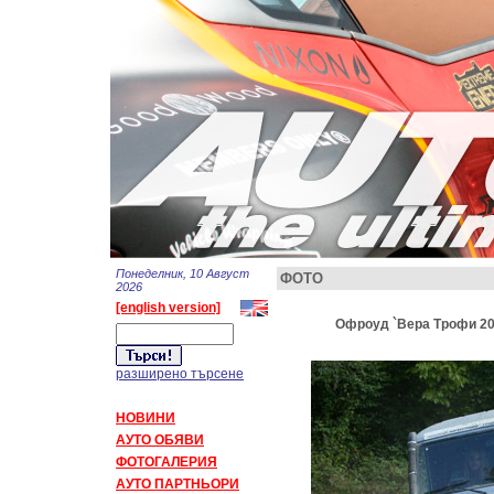
Понеделник, 10 Август
ФОТО
2026
[english version]
Офроуд `Вера Трофи 200
разширено търсене
НОВИНИ
АУТО ОБЯВИ
ФОТОГАЛЕРИЯ
АУТО ПАРТНЬОРИ