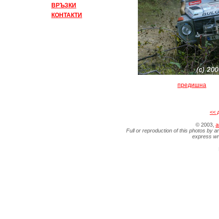
ВРЪЗКИ
КОНТАКТИ
предишна
<< 
© 2003,
a
Full or reproduction of this photos by a
express wr