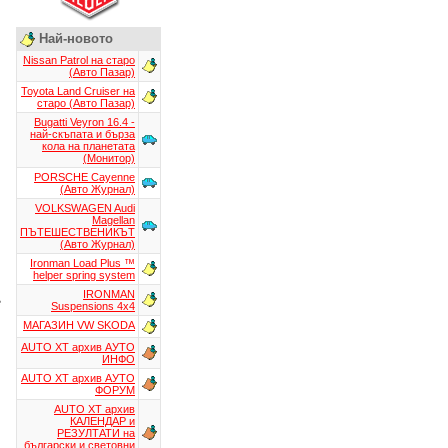
Най-новото
Nissan Patrol на старо
(Авто Пазар)
Toyota Land Cruiser на
старо (Авто Пазар)
Bugatti Veyron 16.4 -
най-скъпата и бърза
кола на планетата
(Монитор)
PORSCHE Cayenne
(Авто Журнал)
VOLKSWAGEN Audi
Magellan
ПЪТЕШЕСТВЕНИКЪТ
(Авто Журнал)
Ironman Load Plus ™
helper spring system
IRONMAN
e
Suspensions 4x4
МАГАЗИН VW SKODA
AUTO XT aрхив АУТО
ИНФО
AUTO XT aрхив АУТО
ФОРУМ
AUTO XT aрхив
КАЛЕНДАР и
РЕЗУЛТАТИ на
български и световни