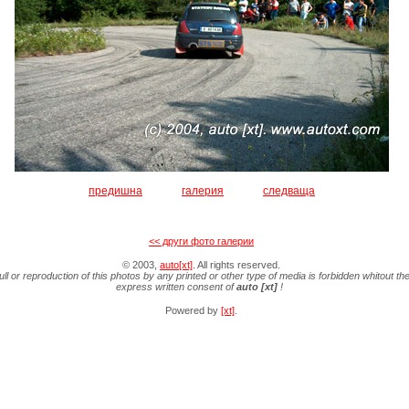
предишна
галерия
следваща
<< други фото галерии
© 2003,
auto[xt]
. All rights reserved.
ull or reproduction of this photos by any printed or other type of media is forbidden whitout th
express written consent of
auto [xt]
!
Powered by
[xt]
.