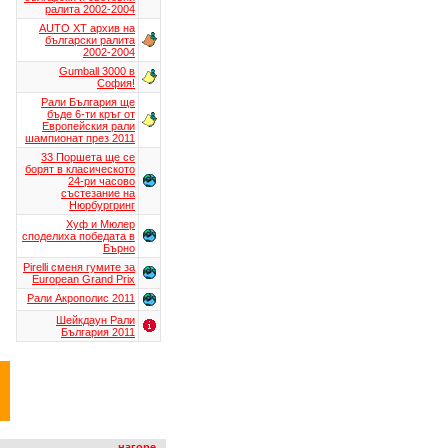
ралита 2002-2004
AUTO XT aрхив на
български ралита
2002-2004
Gumball 3000 в
София!
Рали България ще
бъде 6-ти кръг от
Европейския рали
шампионат през 2011
33 Поршета ще се
борят в класическото
24-ри часово
състезание на
Нюрбургринг
Хуф и Мюлер
споделиха победата в
Бърно
Pirelli сменя гумите за
European Grand Prix
Рали Акрополис 2011
Шейкдаун Рали
България 2011
нагоре