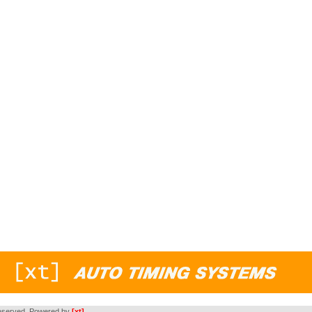
s reserved. Powered by
[xt]
.