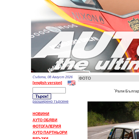
Събота, 08 Август 2026
ФОТО
[english version]
`Рали Българи
разширено търсене
НОВИНИ
АУТО ОБЯВИ
ФОТОГАЛЕРИЯ
АУТО ПАРТНЬОРИ
ВРЪЗКИ