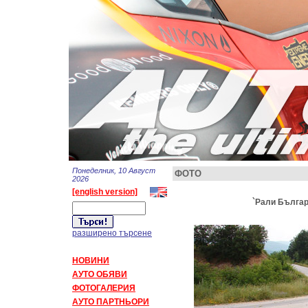
Понеделник, 10 Август
ФОТО
2026
[english version]
`Рали Българи
разширено търсене
НОВИНИ
АУТО ОБЯВИ
ФОТОГАЛЕРИЯ
АУТО ПАРТНЬОРИ