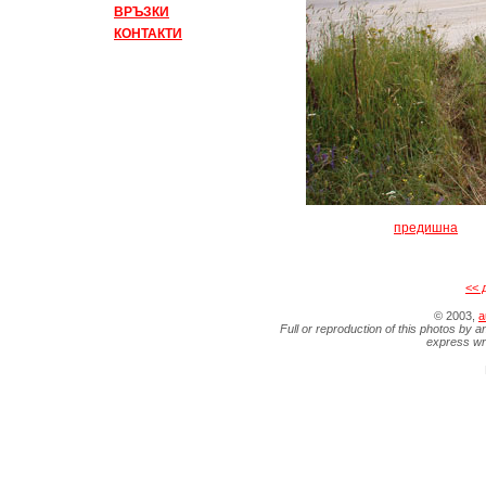
ВРЪЗКИ
КОНТАКТИ
предишна
<< 
© 2003,
a
Full or reproduction of this photos by a
express wr