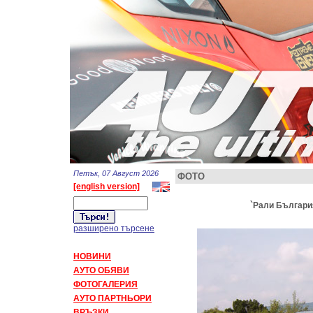
Петък, 07 Август 2026
ФОТО
[english version]
`Рали България 
разширено търсене
НОВИНИ
АУТО ОБЯВИ
ФОТОГАЛЕРИЯ
АУТО ПАРТНЬОРИ
ВРЪЗКИ