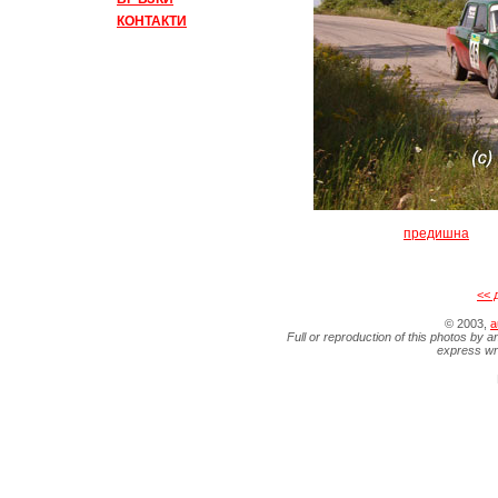
КОНТАКТИ
предишна
<< 
© 2003,
a
Full or reproduction of this photos by a
express wr