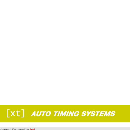
s reserved. Powered by
[xt]
.