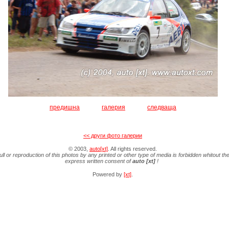
предишна
галерия
следваща
<< други фото галерии
© 2003,
auto[xt]
. All rights reserved.
ull or reproduction of this photos by any printed or other type of media is forbidden whitout th
express written consent of
auto [xt]
!
Powered by
[xt]
.