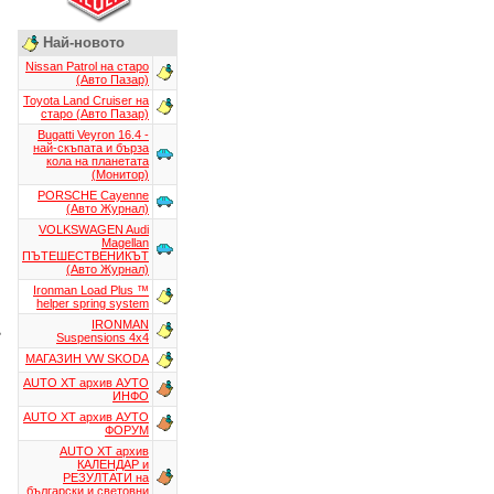
Най-новото
Nissan Patrol на старо
(Авто Пазар)
Toyota Land Cruiser на
старо (Авто Пазар)
Bugatti Veyron 16.4 -
най-скъпата и бърза
кола на планетата
(Монитор)
PORSCHE Cayenne
(Авто Журнал)
VOLKSWAGEN Audi
Magellan
ПЪТЕШЕСТВЕНИКЪТ
(Авто Журнал)
Ironman Load Plus ™
helper spring system
IRONMAN
e
Suspensions 4x4
МАГАЗИН VW SKODA
AUTO XT aрхив АУТО
ИНФО
AUTO XT aрхив АУТО
ФОРУМ
AUTO XT aрхив
КАЛЕНДАР и
РЕЗУЛТАТИ на
български и световни