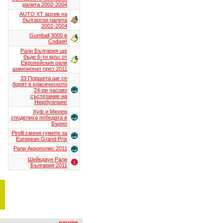
ралита 2002-2004
AUTO XT aрхив на
български ралита
2002-2004
Gumball 3000 в
София!
Рали България ще
бъде 6-ти кръг от
Европейския рали
шампионат през 2011
33 Поршета ще се
борят в класическото
24-ри часово
състезание на
Нюрбургринг
Хуф и Мюлер
споделиха победата в
Бърно
Pirelli сменя гумите за
European Grand Prix
Рали Акрополис 2011
Шейкдаун Рали
България 2011
нагоре