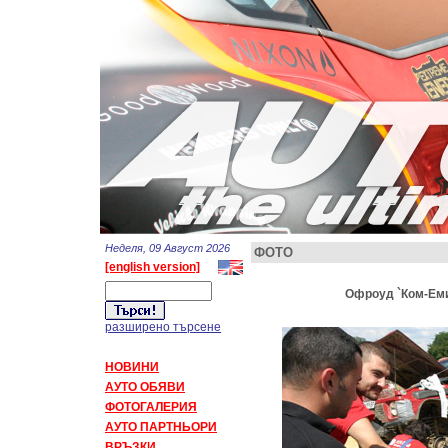
Неделя, 09 Август 2026
ФОТО
[english version]
Офроуд `Ком-Емин
разширено търсене
НОВИНИ
АУТО ОБЯВИ
ФОТОГАЛЕРИЯ
АУТО ПАРТНЬОРИ
ВРЪЗКИ