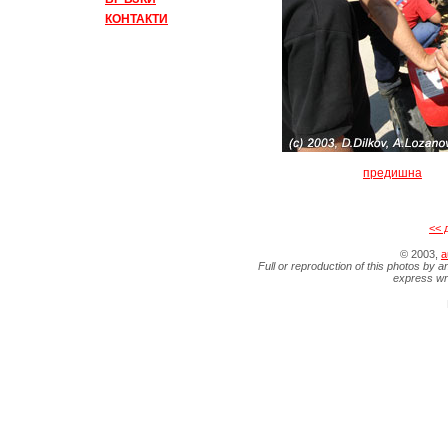
КОНТАКТИ
предишна
<< 
© 2003,
a
Full or reproduction of this photos by a
express wr