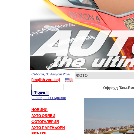
Събота, 08 Август 2026
ФОТО
[english version]
Офроуд `Ком-Емин
разширено търсене
НОВИНИ
АУТО ОБЯВИ
ФОТОГАЛЕРИЯ
АУТО ПАРТНЬОРИ
ВРЪЗКИ