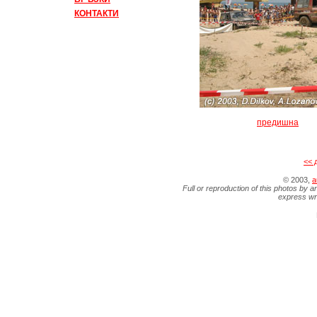
КОНТАКТИ
предишна
<< 
© 2003,
a
Full or reproduction of this photos by a
express wr