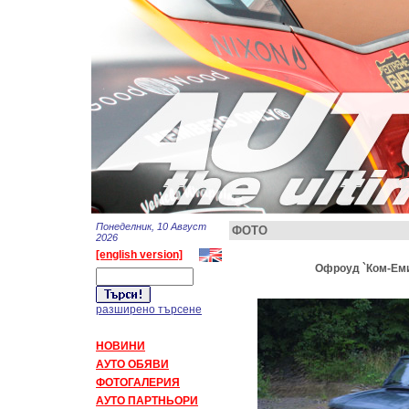
Понеделник, 10 Август
ФОТО
2026
[english version]
Офроуд `Ком-Емин
разширено търсене
НОВИНИ
АУТО ОБЯВИ
ФОТОГАЛЕРИЯ
АУТО ПАРТНЬОРИ