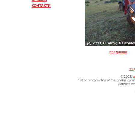
КОНТАКТИ
предишна
<< 
© 2003,
a
Full or reproduction of this photos by a
express wr