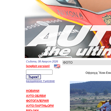
Събота, 08 Август 2026
ФОТО
[english version]
Офроуд `Ком-Емин
разширено търсене
НОВИНИ
АУТО ОБЯВИ
ФОТОГАЛЕРИЯ
АУТО ПАРТНЬОРИ
ВРЪЗКИ