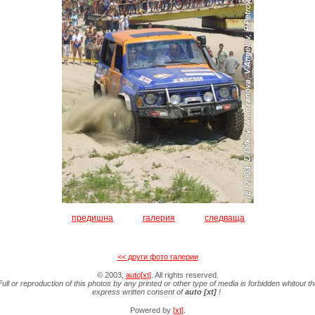
предишна
галерия
следваща
<< други фото галерии
© 2003,
auto[xt]
. All rights reserved.
Full or reproduction of this photos by any printed or other type of media is forbidden whitout th
express written consent of
auto [xt]
!
Powered by
[xt]
.