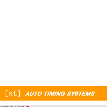
s reserved. Powered by
[xt]
.