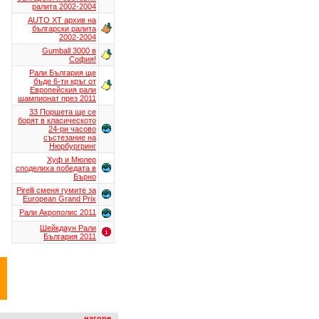
ралита 2002-2004
AUTO XT aрхив на
български ралита
2002-2004
Gumball 3000 в
София!
Рали България ще
бъде 6-ти кръг от
Европейския рали
шампионат през 2011
33 Поршета ще се
борят в класическото
24-ри часово
състезание на
Нюрбургринг
Хуф и Мюлер
споделиха победата в
Бърно
Pirelli сменя гумите за
European Grand Prix
Рали Акрополис 2011
Шейкдаун Рали
България 2011
нагоре