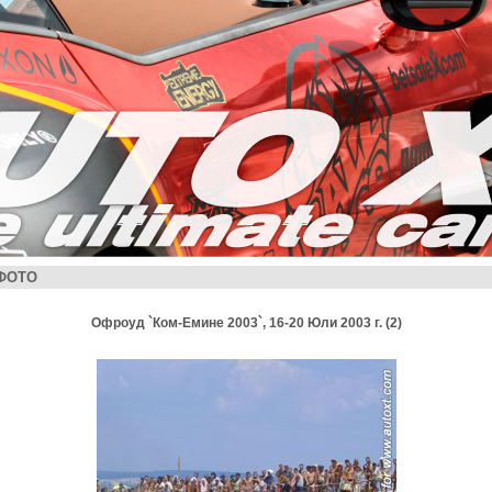
ФОТО
Офроуд `Ком-Емине 2003`, 16-20 Юли 2003 г. (2)