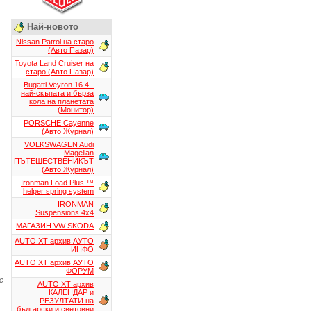
Най-новото
Nissan Patrol на старо
(Авто Пазар)
Toyota Land Cruiser на
старо (Авто Пазар)
Bugatti Veyron 16.4 -
най-скъпата и бърза
кола на планетата
(Монитор)
PORSCHE Cayenne
(Авто Журнал)
VOLKSWAGEN Audi
Magellan
ПЪТЕШЕСТВЕНИКЪТ
(Авто Журнал)
Ironman Load Plus ™
helper spring system
IRONMAN
Suspensions 4x4
МАГАЗИН VW SKODA
AUTO XT aрхив АУТО
ИНФО
AUTO XT aрхив АУТО
ФОРУМ
e
AUTO XT aрхив
КАЛЕНДАР и
РЕЗУЛТАТИ на
български и световни