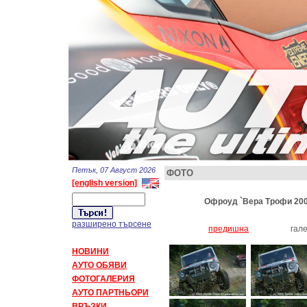
Петък, 07 Август 2026
ФОТО
[english version]
Офроуд `Вера Трофи 2003
разширено търсене
предишна
гал
НОВИНИ
АУТО ОБЯВИ
ФОТОГАЛЕРИЯ
АУТО ПАРТНЬОРИ
ВРЪЗКИ