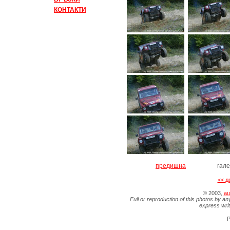
КОНТАКТИ
предишна
гал
<< д
© 2003,
au
Full or reproduction of this photos by an
express wri
P