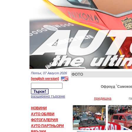
Петък, 07 Август 2026
ФОТО
[english version]
Офроуд `Самоков 4
разширено търсене
предишна
г
НОВИНИ
АУТО ОБЯВИ
ФОТОГАЛЕРИЯ
АУТО ПАРТНЬОРИ
ВРЪЗКИ