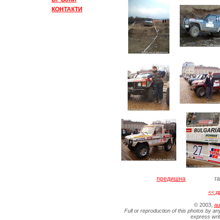
КОНТАКТИ
предишна
г
<< д
© 2003,
au
Full or reproduction of this photos by an
express wri