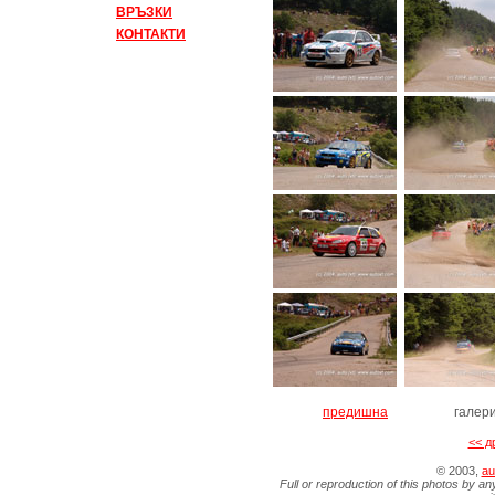
ВРЪЗКИ
КОНТАКТИ
предишна
галер
<< д
© 2003,
au
Full or reproduction of this photos by an