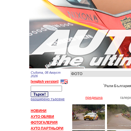
Събота, 08 Август
ФОТО
2026
[english version]
`Рали България 
предишна
галер
разширено търсене
НОВИНИ
АУТО ОБЯВИ
ФОТОГАЛЕРИЯ
АУТО ПАРТНЬОРИ