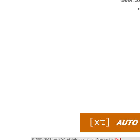
express wri
P
© 2002-2011, auto [xt]. All rights reserved. Powered by
[xt]
.