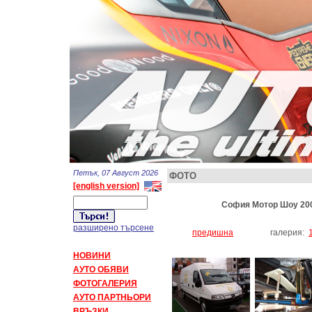
Петък, 07 Август 2026
ФОТО
[english version]
София Мотор Шоу 200
разширено търсене
предишна
галерия:
НОВИНИ
АУТО ОБЯВИ
ФОТОГАЛЕРИЯ
АУТО ПАРТНЬОРИ
ВРЪЗКИ