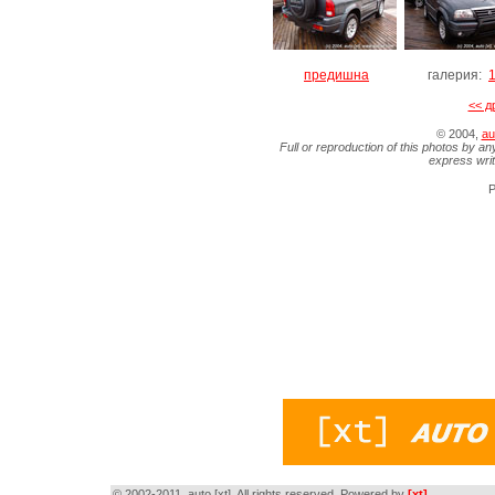
предишна
галерия:
<< д
© 2004,
au
Full or reproduction of this photos by an
express wri
P
© 2002-2011, auto [xt]. All rights reserved. Powered by
[xt]
.