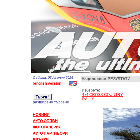
Събота, 08 Август 2026
Национални РЕЗУЛТАТИ
[english version]
изберете:
4x4 CROSS-COUNTRY
RALLY
разширено търсене
НОВИНИ
АУТО ОБЯВИ
ФОТОГАЛЕРИЯ
АУТО ПАРТНЬОРИ
ВРЪЗКИ