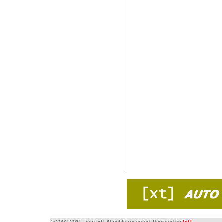
© 2002-2011, auto [xt]. All rights reserved. Powered by
[xt]
.