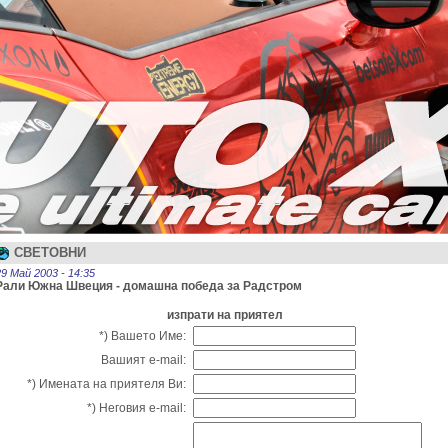
СВЕТОВНИ
29 Май 2003 - 14:35
Рали Южна Швеция - домашна победа за Радстром
изпрати на приятел
*) Вашето Име:
Вашият e-mail:
*) Имената на приятеля Ви:
*) Неговия e-mail: