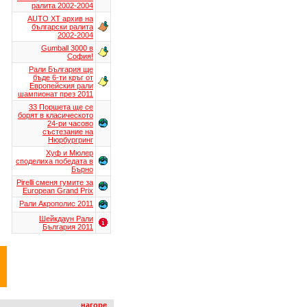
ралита 2002-2004
AUTO XT aрхив на
български ралита
2002-2004
Gumball 3000 в
София!
Рали България ще
бъде 6-ти кръг от
Европейския рали
шампионат през 2011
33 Поршета ще се
борят в класическото
24-ри часово
състезание на
Нюрбургринг
Хуф и Мюлер
споделиха победата в
Бърно
Pirelli сменя гумите за
European Grand Prix
Рали Акрополис 2011
Шейкдаун Рали
България 2011
нагоре