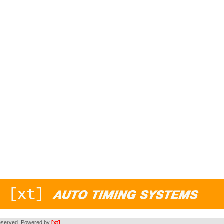
s reserved. Powered by
[xt]
.