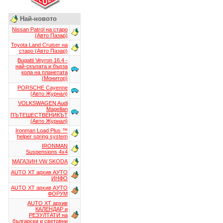
Най-новото
Nissan Patrol на старо
(Авто Пазар)
Toyota Land Cruiser на
старо (Авто Пазар)
Bugatti Veyron 16.4 -
най-скъпата и бърза
кола на планетата
(Монитор)
PORSCHE Cayenne
(Авто Журнал)
VOLKSWAGEN Audi
Magellan
ПЪТЕШЕСТВЕНИКЪТ
(Авто Журнал)
Ironman Load Plus ™
helper spring system
IRONMAN
Suspensions 4x4
МАГАЗИН VW SKODA
AUTO XT aрхив АУТО
ИНФО
AUTO XT aрхив АУТО
ФОРУМ
AUTO XT aрхив
КАЛЕНДАР и
РЕЗУЛТАТИ на
български и световни