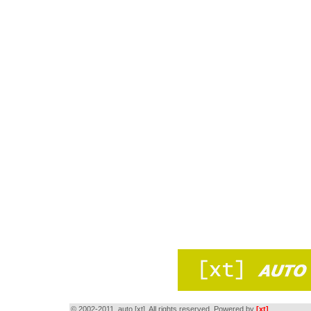
© 2002-2011, auto [xt]. All rights reserved. Powered by
[xt]
.