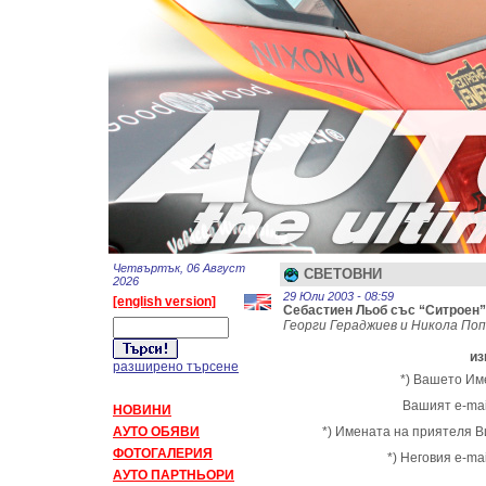
Четвъртък, 06 Август
СВЕТОВНИ
2026
29 Юли 2003 - 08:59
[english version]
Себастиен Льоб със “Ситроен”
Георги Гераджиев и Никола По
из
разширено търсене
*) Вашето Им
Вашият e-mai
НОВИНИ
АУТО ОБЯВИ
*) Имената на приятеля В
ФОТОГАЛЕРИЯ
*) Неговия e-mai
АУТО ПАРТНЬОРИ