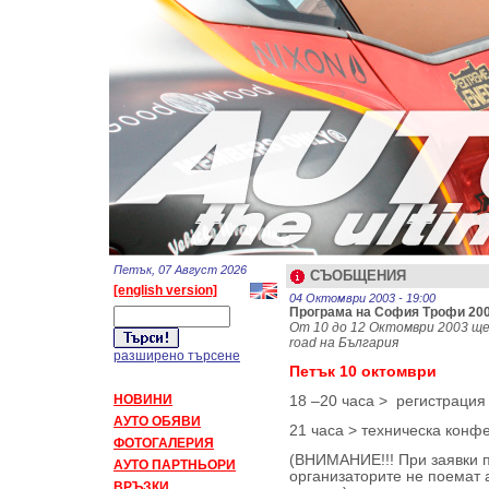
Петък, 07 Август 2026
СЪОБЩЕНИЯ
[english version]
04 Октомври 2003 - 19:00
Програма на София Трофи 20
От 10 до 12 Октомври 2003 ще 
road на България
разширено търсене
Петък 10 октомври
НОВИНИ
18 –20 часа > регистрация
АУТО ОБЯВИ
21 часа > техническа конф
ФОТОГАЛЕРИЯ
(ВНИМАНИЕ!!! При заявки п
АУТО ПАРТНЬОРИ
организаторите не поемат 
ВРЪЗКИ