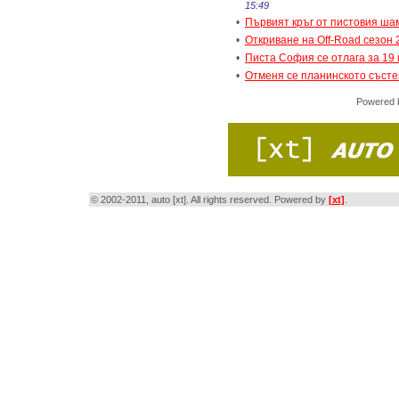
15:49
•
Първият кръг от пистовия ша
•
Откриване на Off-Road сезон 
•
Писта София се отлага за 19 
•
Отменя се планинското състе
Powered
© 2002-2011, auto [xt]. All rights reserved. Powered by
[xt]
.