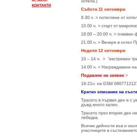
хотела.)
КОНТАКТИ
Събота 11 октомври
8.30 ч. > потегляне от хоте
10.00 ч. > старт от микрояз
18.00 – 20.00 ч. > очакван
21.00 ч. > Вечеря в хотел 
Неделя 12 октомври
10 – 14 ч. > “екстремен тр
14.00 ч. > Награждаване н
Подаване на заявки
>
18-21ч. на GSM 088771212
Кратко описание на съст
Трасето в първия ден е с у
дъжд много кален.
Трасето през втория ден н
лебедка.
Всички дейности във и окол
участниците в състезанието