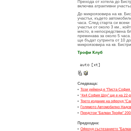
Прехода от хотела до Бист
включва атрактивни участъ
До микроязовира на кв. Би
участък, където автомобили
часа. След старта си всек
участък от около 3 км., ко
място, в непосредствена б
преминава за около 5 часа
ще бъдат сутринта от 10 до
микроязовира на кв. Бистри
Трофи Клуб
Следваща:
•
Този уийкенд е "Писта София
•
“4x4 София Шоу” ще е на 22-р
•
Трето издание на офроуд "Сам
•
Голямото Автомобилно Надсв
•
Предстои “Балкан Трофи” 200
Предходна:
•
Офроуд състезанието "Балкан