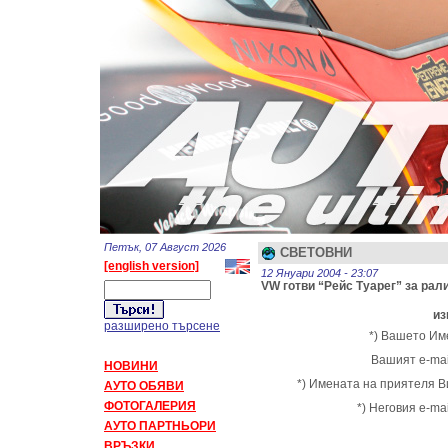
Петък, 07 Август 2026
СВЕТОВНИ
[english version]
12 Януари 2004 - 23:07
VW готви “Рейс Туарег” за рал
из
разширено търсене
*) Вашето Им
Вашият e-mai
НОВИНИ
*) Имената на приятеля В
АУТО ОБЯВИ
ФОТОГАЛЕРИЯ
*) Неговия e-mai
АУТО ПАРТНЬОРИ
ВРЪЗКИ