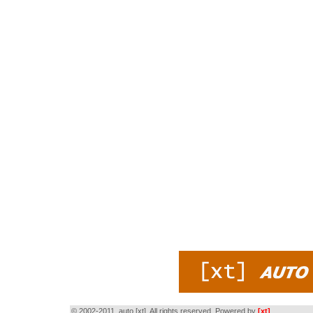
© 2002-2011, auto [xt]. All rights reserved. Powered by
[xt]
.