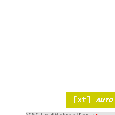
© 2002-2011, auto [xt]. All rights reserved. Powered by
[xt]
.