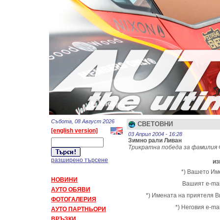
Събота, 08 Август 2026
СВЕТОВНИ
[english version]
03 Април 2004 - 16:28
Зимно рали Ливан
Трикратна победа за фамилия
разширено търсене
из
*) Вашето Им
НОВИНИ
Вашият e-mai
АУТО ОБЯВИ
*) Имената на приятеля В
ФОТОГАЛЕРИЯ
*) Неговия e-mai
АУТО ПАРТНЬОРИ
ВРЪЗКИ