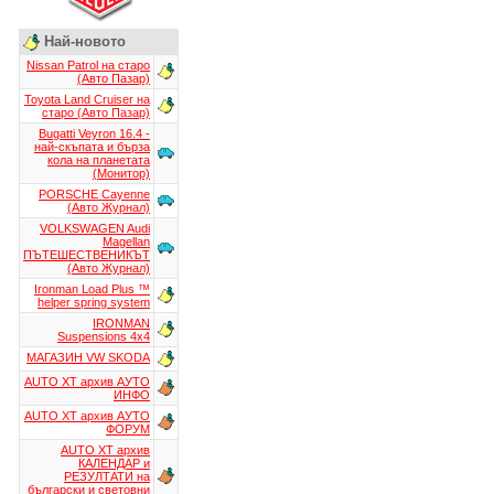
Най-новото
Nissan Patrol на старо
(Авто Пазар)
Toyota Land Cruiser на
старо (Авто Пазар)
Bugatti Veyron 16.4 -
най-скъпата и бърза
кола на планетата
(Монитор)
PORSCHE Cayenne
(Авто Журнал)
VOLKSWAGEN Audi
Magellan
ПЪТЕШЕСТВЕНИКЪТ
(Авто Журнал)
Ironman Load Plus ™
helper spring system
IRONMAN
Suspensions 4x4
МАГАЗИН VW SKODA
AUTO XT aрхив АУТО
ИНФО
AUTO XT aрхив АУТО
ФОРУМ
AUTO XT aрхив
КАЛЕНДАР и
РЕЗУЛТАТИ на
български и световни