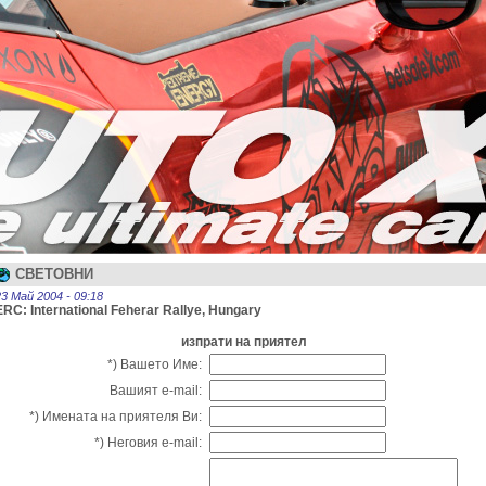
СВЕТОВНИ
23 Май 2004 - 09:18
ERC: International Feherar Rallye, Hungary
изпрати на приятел
*) Вашето Име:
Вашият e-mail:
*) Имената на приятеля Ви:
*) Неговия e-mail: