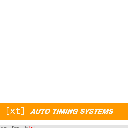
s reserved. Powered by
[xt]
.