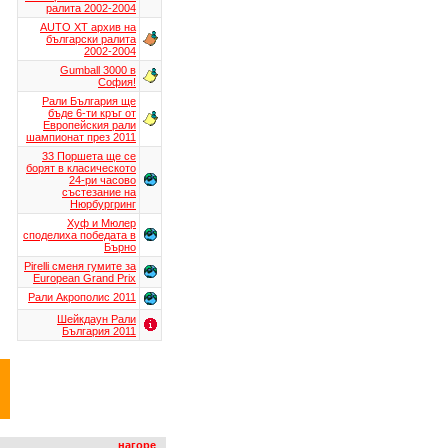
ралита 2002-2004
AUTO XT aрхив на
български ралита
2002-2004
Gumball 3000 в
София!
Рали България ще
бъде 6-ти кръг от
Европейския рали
шампионат през 2011
33 Поршета ще се
борят в класическото
24-ри часово
състезание на
Нюрбургринг
Хуф и Мюлер
споделиха победата в
Бърно
Pirelli сменя гумите за
European Grand Prix
Рали Акрополис 2011
Шейкдаун Рали
България 2011
нагоре