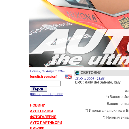
Петък, 07 Август 2026
СВЕТОВНИ
[english version]
18 Юни 2004 - 13:06
ERC: Rally del Salento, Italy
из
разширено търсене
*) Вашето Им
Вашият e-mai
НОВИНИ
*) Имената на приятеля В
АУТО ОБЯВИ
ФОТОГАЛЕРИЯ
*) Неговия e-mai
АУТО ПАРТНЬОРИ
ВРЪЗКИ