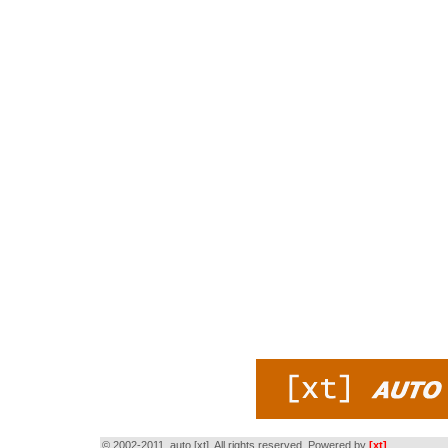
© 2002-2011, auto [xt]. All rights reserved. Powered by
[xt]
.