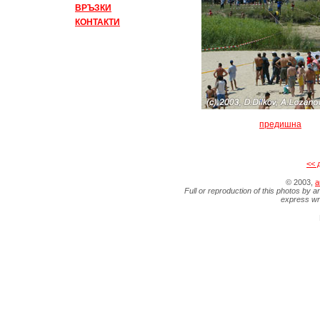
ВРЪЗКИ
КОНТАКТИ
предишна
<< 
© 2003,
a
Full or reproduction of this photos by a
express wr