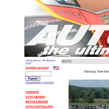
Четвъртък, 06 Август
ФОТО
2026
[english version]
Офроуд `Ком-Емин
разширено търсене
НОВИНИ
АУТО ОБЯВИ
ФОТОГАЛЕРИЯ
АУТО ПАРТНЬОРИ