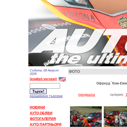
Събота, 08 Август
ФОТО
2026
[english version]
Офроуд `Ком-Емине
предишна
галерия:
разширено търсене
НОВИНИ
АУТО ОБЯВИ
ФОТОГАЛЕРИЯ
АУТО ПАРТНЬОРИ