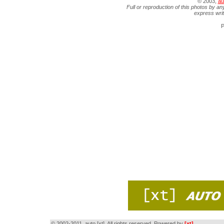
© 2003,
au
Full or reproduction of this photos by an
express wri
P
© 2002-2011, auto [xt]. All rights reserved. Powered by
[xt]
.