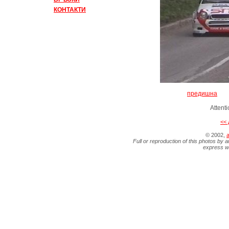
КОНТАКТИ
предишна
Attent
<< 
© 2002,
a
Full or reproduction of this photos by a
express wr