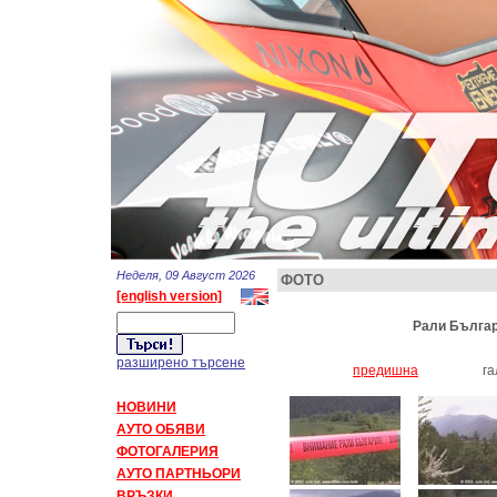
Неделя, 09 Август 2026
ФОТО
[english version]
Рали Българи
разширено търсене
предишна
г
НОВИНИ
АУТО ОБЯВИ
ФОТОГАЛЕРИЯ
АУТО ПАРТНЬОРИ
ВРЪЗКИ