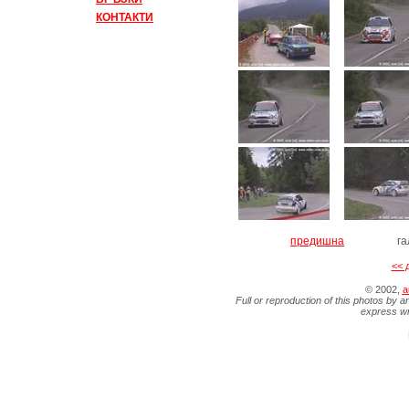
КОНТАКТИ
предишна
г
<< 
© 2002,
a
Full or reproduction of this photos by a
express wr